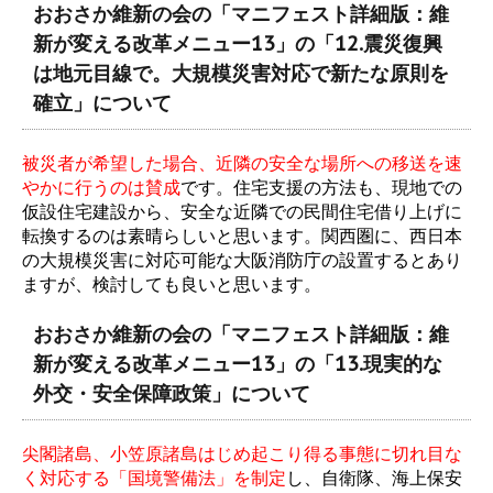
おおさか維新の会の「マニフェスト詳細版：維
新が変える改革メニュー13」の「12.震災復興
は地元目線で。大規模災害対応で新たな原則を
確立」について
被災者が希望した場合、近隣の安全な場所への移送を速
やかに行うのは賛成
です。住宅支援の方法も、現地での
仮設住宅建設から、安全な近隣での民間住宅借り上げに
転換するのは素晴らしいと思います。関西圏に、西日本
の大規模災害に対応可能な大阪消防庁の設置するとあり
ますが、検討しても良いと思います。
おおさか維新の会の「マニフェスト詳細版：維
新が変える改革メニュー13」の「13.現実的な
外交・安全保障政策」について
尖閣諸島、小笠原諸島はじめ起こり得る事態に切れ目な
く対応する「国境警備法」を制定
し、自衛隊、海上保安