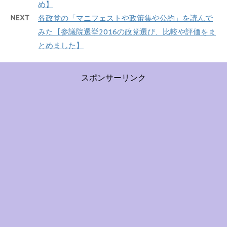
め】
NEXT
各政党の「マニフェストや政策集や公約」を読んで
みた【参議院選挙2016の政党選び、比較や評価をま
とめました】
スポンサーリンク