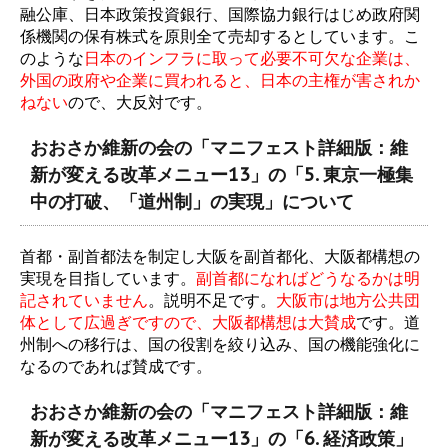
融公庫、日本政策投資銀行、国際協力銀行はじめ政府関
係機関の保有株式を原則全て売却するとしています。こ
のような
日本のインフラに取って必要不可欠な企業は、
外国の政府や企業に買われると、日本の主権が害されか
ねない
ので、大反対です。
おおさか維新の会の「マニフェスト詳細版：維
新が変える改革メニュー13」の「5. 東京一極集
中の打破、「道州制」の実現」について
首都・副首都法を制定し大阪を副首都化、大阪都構想の
実現を目指しています。
副首都になればどうなるかは明
記されていません
。説明不足です。
大阪市は地方公共団
体として広過ぎですので、大阪都構想は大賛成
です。道
州制への移行は、国の役割を絞り込み、国の機能強化に
なるのであれば賛成です。
おおさか維新の会の「マニフェスト詳細版：維
新が変える改革メニュー13」の「6. 経済政策」