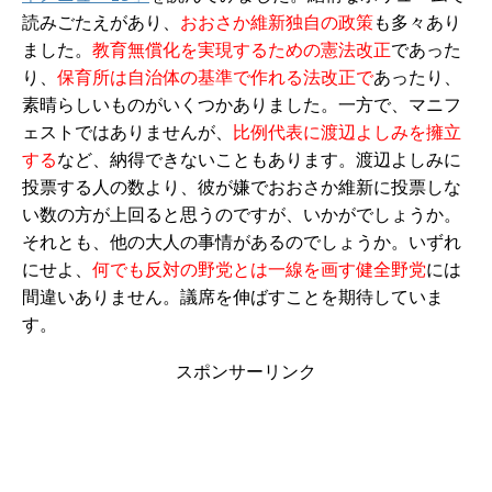
読みごたえがあり、
おおさか維新独自の政策
も多々あり
ました。
教育無償化を実現するための憲法改正
であった
り、
保育所は自治体の基準で作れる法改正で
あったり、
素晴らしいものがいくつかありました。一方で、マニフ
ェストではありませんが、
比例代表に渡辺よしみを擁立
する
など、納得できないこともあります。渡辺よしみに
投票する人の数より、彼が嫌でおおさか維新に投票しな
い数の方が上回ると思うのですが、いかがでしょうか。
それとも、他の大人の事情があるのでしょうか。いずれ
にせよ、
何でも反対の野党とは一線を画す健全野党
には
間違いありません。議席を伸ばすことを期待していま
す。
スポンサーリンク