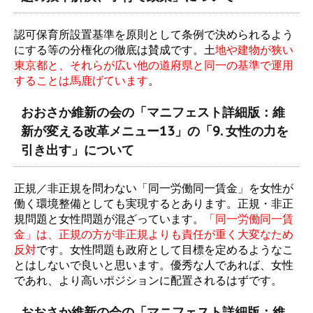
認可保育所設置基準を原則として条例で決められるよう
にする等の分権化の徹底は賛成です。土
地や建物が狭い
東京都と、それらが広い他の道府県と同一の基準で運用
することは馬鹿げています
。
おおさか維新の会の「マニフェスト詳細版：維
新が変える改革メニュー13」の「9. 女性の力を
引き出す」について
正規／非正規を問わない「同一労働同一賃金」を女性が
働く環境整備としても実現するとあります。正規・非正
規問題と女性問題が混ざっています。
「同一労働同一賃
金」は、正規の方が非正規よりも責任が重く大変なため
反対
です。女性問題も政府として目標を定めるようなこ
とはしないで良いと思います。優秀な人であれば、女性
であれ、より高いポジションに配置されるはずです。
おおさか維新の会の「マニフェスト詳細版：維