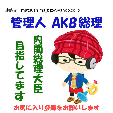
連絡先：matsushima_biz@yahoo.co.jp