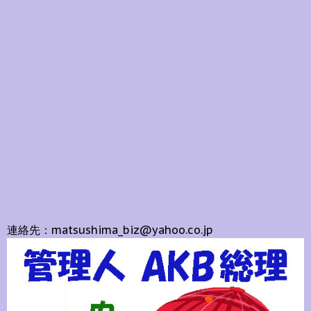
連絡先：matsushima_biz@yahoo.co.jp