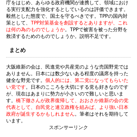
庁をはじめ、あらゆる政府機関が連携して、領域におけ
る実行支配力を強化するとしているのは評価できます。
毅然とした態度で、国土を守るべきです。TPPの国内対
策として、
TPP対策基金を創設するとありますが、これ
は何の為のものでしょうか
。TPPで被害を被った分野を
救済するためのものでしょうか。説明不足です。
まとめ
大阪維新の会は、民進党や共産党のような売国野党では
ありません。日本には数少ないある程度の議席を持った
健全な野党です。
個人的には、第二党になってもらいた
い党です
。日本のこころを大切にする党も好きなのです
が、現在はあまりに勢力が小さいので難しいと思いま
す。
橋下徹さんが政界復帰して、おおさか維新の会の党
代表として、自民党と連立政権を組みば、より強い日本
政府が誕生するかもしれません
。筆者はそれを期待して
います。
スポンサーリンク