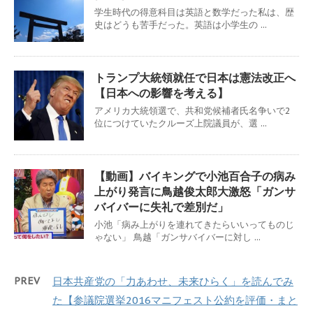
学生時代の得意科目は英語と数学だった私は、歴
史はどうも苦手だった。英語は小学生の ...
トランプ大統領就任で日本は憲法改正へ
【日本への影響を考える】
アメリカ大統領選で、共和党候補者氏名争いで2
位につけていたクルーズ上院議員が、選 ...
【動画】バイキングで小池百合子の病み
上がり発言に鳥越俊太郎大激怒「ガンサ
バイバーに失礼で差別だ」
小池「病み上がりを連れてきたらいいってものじ
ゃない」 鳥越「ガンサバイバーに対し ...
PREV
日本共産党の「力あわせ、未来ひらく」を読んでみ
た【参議院選挙2016マニフェスト公約を評価・まと