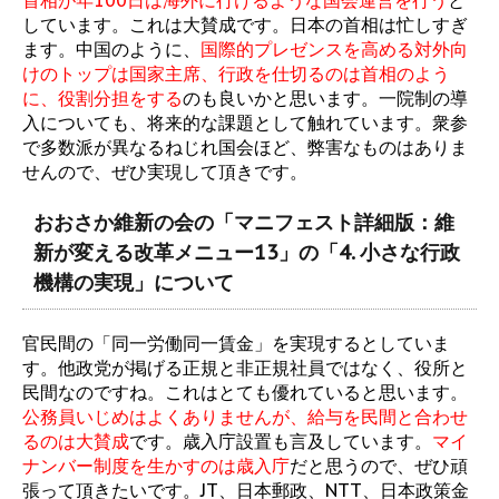
首相が年100日は海外に行けるような国会運営を行う
と
しています。これは大賛成です。日本の首相は忙しすぎ
ます。中国のように、
国際的プレゼンスを高める対外向
けのトップは国家主席、行政を仕切るのは首相のよう
に、役割分担をする
のも良いかと思います。一院制の導
入についても、将来的な課題として触れています。衆参
で多数派が異なるねじれ国会ほど、弊害なものはありま
せんので、ぜひ実現して頂きです。
おおさか維新の会の「マニフェスト詳細版：維
新が変える改革メニュー13」の「4. 小さな行政
機構の実現」について
官民間の「同一労働同一賃金」を実現するとしていま
す。他政党が掲げる正規と非正規社員ではなく、役所と
民間なのですね。これはとても優れていると思います。
公務員いじめはよくありませんが、給与を民間と合わせ
るのは大賛成
です。歳入庁設置も言及しています。
マイ
ナンバー制度を生かすのは歳入庁
だと思うので、ぜひ頑
張って頂きたいです。JT、日本郵政、NTT、日本政策金