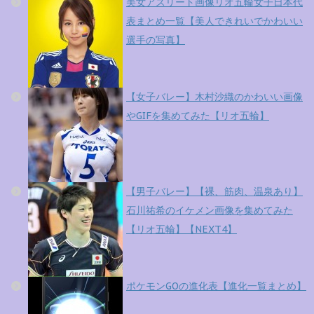
美女アスリート画像リオ五輪女子日本代
表まとめ一覧【美人できれいでかわいい
選手の写真】
【女子バレー】木村沙織のかわいい画像
やGIFを集めてみた【リオ五輪】
【男子バレー】【裸、筋肉、温泉あり】
石川祐希のイケメン画像を集めてみた
【リオ五輪】【NEXT4】
ポケモンGOの進化表【進化一覧まとめ】