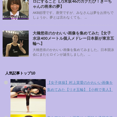
ロにすること【乃木坂46のガクたび！きーち
ゃんの将来の夢】
AKB総理です。唐突ですが、みなさんは夢をお持ちで
しょうか。夢とは言わなくても、 ...
大橋悠依のかわいい画像を集めてみた【女子
水泳400メートル個人メドレー日本新が東京五
輪へ】
大橋悠依のかわいい画像を集めてみました。日本競泳
会にまたヒロインが誕生しました。 ...
人気記事トップ10
【女子体操】村上茉愛のかわいい画像を
集めてみた【リオ五輪】【小柄で美人】