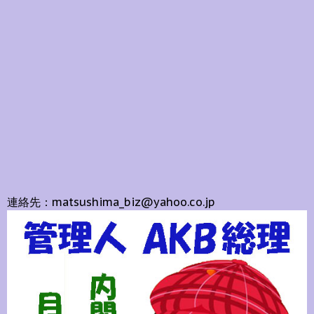
連絡先：matsushima_biz@yahoo.co.jp