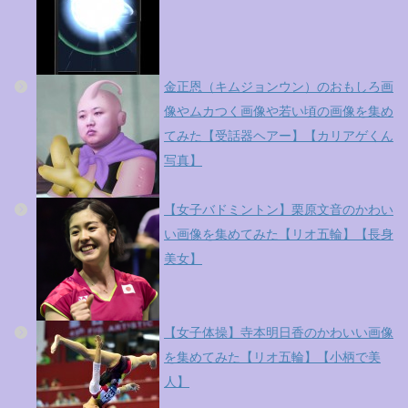
金正恩（キムジョンウン）のおもしろ画
像やムカつく画像や若い頃の画像を集め
てみた【受話器ヘアー】【カリアゲくん
写真】
【女子バドミントン】栗原文音のかわい
い画像を集めてみた【リオ五輪】【長身
美女】
【女子体操】寺本明日香のかわいい画像
を集めてみた【リオ五輪】【小柄で美
人】