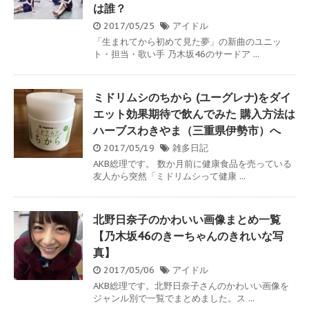
は誰？
2017/05/25
アイドル
「生まれてから初めて見た夢」の新曲のユニッ
ト・担当・歌い手 乃木坂46のサードア ...
ミドリムシのちから (ユーグレナ)をダイ
エット効果期待で飲んでみた 購入方法は
ハーブスわきやま（三重県伊勢市）へ
2017/05/19
雑多日記
AKB総理です。 数か月前に健康食品を売っている
友人から突然「ミドリムシって健康 ...
北野日奈子のかわいい画像まとめ一覧
【乃木坂46のきーちゃんのきれいな写
真】
2017/05/06
アイドル
AKB総理です。北野日奈子さんのかわいい画像を
ジャンル別で一覧でまとめました。ス ...