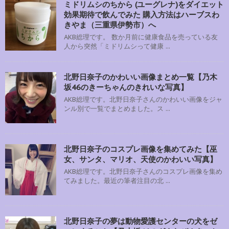
ミドリムシのちから (ユーグレナ)をダイエット
効果期待で飲んでみた 購入方法はハーブスわ
きやま（三重県伊勢市）へ
AKB総理です。 数か月前に健康食品を売っている友
人から突然「ミドリムシって健康 ...
北野日奈子のかわいい画像まとめ一覧【乃木
坂46のきーちゃんのきれいな写真】
AKB総理です。北野日奈子さんのかわいい画像をジャ
ンル別で一覧でまとめました。ス ...
北野日奈子のコスプレ画像を集めてみた【巫
女、サンタ、マリオ、天使のかわいい写真】
AKB総理です。北野日奈子さんのコスプレ画像を集め
てみました。最近の筆者注目の北 ...
北野日奈子の夢は動物愛護センターの犬をゼ