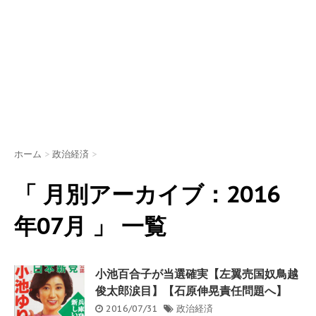
ホーム
>
政治経済
>
「 月別アーカイブ：2016
年07月 」 一覧
小池百合子が当選確実【左翼売国奴鳥越
俊太郎涙目】【石原伸晃責任問題へ】
2016/07/31
政治経済