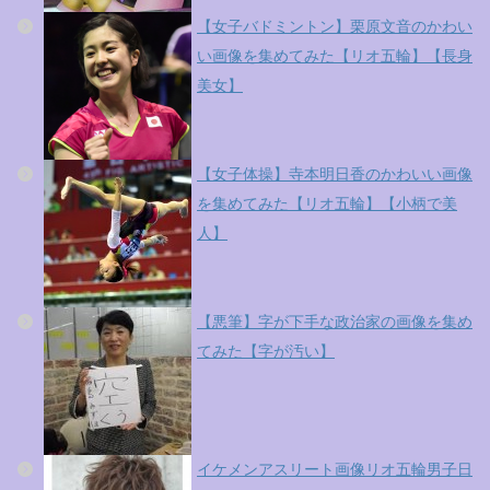
【女子バドミントン】栗原文音のかわい
い画像を集めてみた【リオ五輪】【長身
美女】
【女子体操】寺本明日香のかわいい画像
を集めてみた【リオ五輪】【小柄で美
人】
【悪筆】字が下手な政治家の画像を集め
てみた【字が汚い】
イケメンアスリート画像リオ五輪男子日