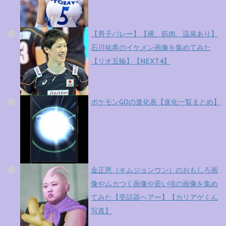
【男子バレー】【裸、筋肉、温泉あり】
石川祐希のイケメン画像を集めてみた
【リオ五輪】【NEXT4】
ポケモンGOの進化表【進化一覧まとめ】
金正恩（キムジョンウン）のおもしろ画
像やムカつく画像や若い頃の画像を集め
てみた【受話器ヘアー】【カリアゲくん
写真】