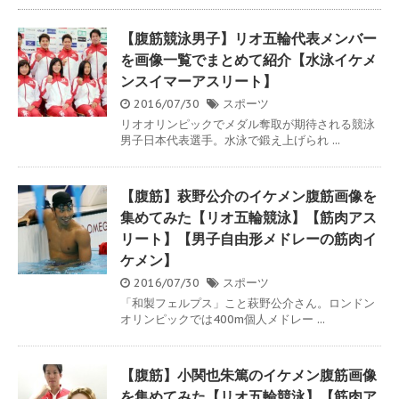
【腹筋競泳男子】リオ五輪代表メンバー
を画像一覧でまとめて紹介【水泳イケメ
ンスイマーアスリート】
2016/07/30
スポーツ
リオオリンピックでメダル奪取が期待される競泳
男子日本代表選手。水泳で鍛え上げられ ...
【腹筋】萩野公介のイケメン腹筋画像を
集めてみた【リオ五輪競泳】【筋肉アス
リート】【男子自由形メドレーの筋肉イ
ケメン】
2016/07/30
スポーツ
「和製フェルプス」こと萩野公介さん。ロンドン
オリンピックでは400m個人メドレー ...
【腹筋】小関也朱篤のイケメン腹筋画像
を集めてみた【リオ五輪競泳】【筋肉ア