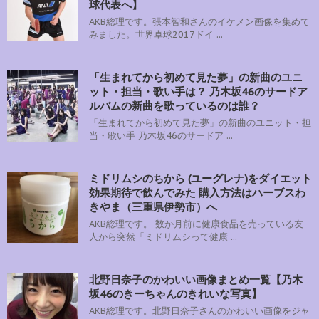
球代表へ】
AKB総理です。張本智和さんのイケメン画像を集めて
みました。世界卓球2017ドイ ...
「生まれてから初めて見た夢」の新曲のユニ
ット・担当・歌い手は？ 乃木坂46のサードア
ルバムの新曲を歌っているのは誰？
「生まれてから初めて見た夢」の新曲のユニット・担
当・歌い手 乃木坂46のサードア ...
ミドリムシのちから (ユーグレナ)をダイエット
効果期待で飲んでみた 購入方法はハーブスわ
きやま（三重県伊勢市）へ
AKB総理です。 数か月前に健康食品を売っている友
人から突然「ミドリムシって健康 ...
北野日奈子のかわいい画像まとめ一覧【乃木
坂46のきーちゃんのきれいな写真】
AKB総理です。北野日奈子さんのかわいい画像をジャ