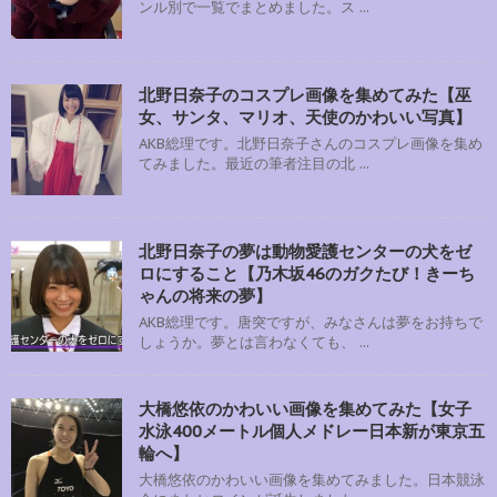
ンル別で一覧でまとめました。ス ...
北野日奈子のコスプレ画像を集めてみた【巫
女、サンタ、マリオ、天使のかわいい写真】
AKB総理です。北野日奈子さんのコスプレ画像を集め
てみました。最近の筆者注目の北 ...
北野日奈子の夢は動物愛護センターの犬をゼ
ロにすること【乃木坂46のガクたび！きーち
ゃんの将来の夢】
AKB総理です。唐突ですが、みなさんは夢をお持ちで
しょうか。夢とは言わなくても、 ...
大橋悠依のかわいい画像を集めてみた【女子
水泳400メートル個人メドレー日本新が東京五
輪へ】
大橋悠依のかわいい画像を集めてみました。日本競泳