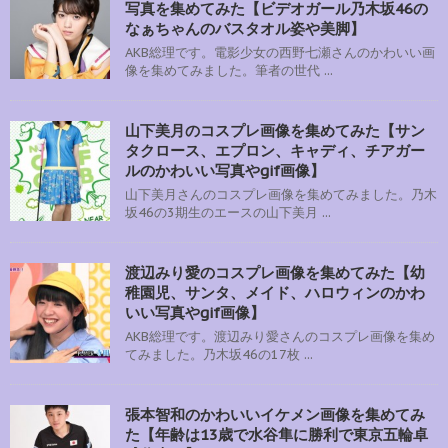
写真を集めてみた【ビデオガール乃木坂46の
なぁちゃんのバスタオル姿や美脚】
AKB総理です。電影少女の西野七瀬さんのかわいい画
像を集めてみました。筆者の世代 ...
山下美月のコスプレ画像を集めてみた【サン
タクロース、エプロン、キャディ、チアガー
ルのかわいい写真やgif画像】
山下美月さんのコスプレ画像を集めてみました。乃木
坂46の3期生のエースの山下美月 ...
渡辺みり愛のコスプレ画像を集めてみた【幼
稚園児、サンタ、メイド、ハロウィンのかわ
いい写真やgif画像】
AKB総理です。渡辺みり愛さんのコスプレ画像を集め
てみました。乃木坂46の17枚 ...
張本智和のかわいいイケメン画像を集めてみ
た【年齢は13歳で水谷隼に勝利で東京五輪卓