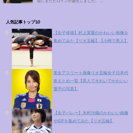
会にまたヒロインが誕生しました。 ...
人気記事トップ10
【女子体操】村上茉愛のかわいい画像を
集めてみた【リオ五輪】【小柄で美人】
美女アスリート画像リオ五輪女子日本代
表まとめ一覧【美人できれいでかわいい
選手の写真】
【女子バレー】木村沙織のかわいい画像
やGIFを集めてみた【リオ五輪】