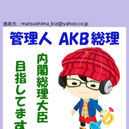
連絡先：matsushima_biz@yahoo.co.jp