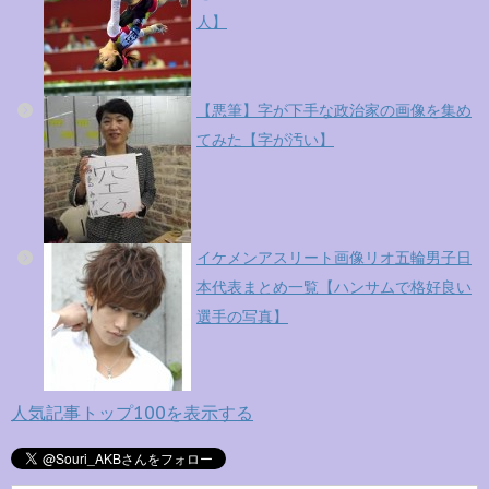
人】
【悪筆】字が下手な政治家の画像を集め
てみた【字が汚い】
イケメンアスリート画像リオ五輪男子日
本代表まとめ一覧【ハンサムで格好良い
選手の写真】
人気記事トップ100を表示する