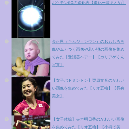
ポケモンGOの進化表【進化一覧まとめ】
金正恩（キムジョンウン）のおもしろ画
像やムカつく画像や若い頃の画像を集め
てみた【受話器ヘアー】【カリアゲくん
写真】
【女子バドミントン】栗原文音のかわい
い画像を集めてみた【リオ五輪】【長身
美女】
【女子体操】寺本明日香のかわいい画像
を集めてみた【リオ五輪】【小柄で美