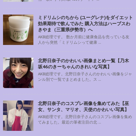
ミドリムシのちから (ユーグレナ)をダイエット
効果期待で飲んでみた 購入方法はハーブスわ
きやま（三重県伊勢市）へ
AKB総理です。 数か月前に健康食品を売っている友
人から突然「ミドリムシって健康 ...
北野日奈子のかわいい画像まとめ一覧【乃木
坂46のきーちゃんのきれいな写真】
AKB総理です。北野日奈子さんのかわいい画像をジャ
ンル別で一覧でまとめました。ス ...
北野日奈子のコスプレ画像を集めてみた【巫
女、サンタ、マリオ、天使のかわいい写真】
AKB総理です。北野日奈子さんのコスプレ画像を集め
てみました。最近の筆者注目の北 ...