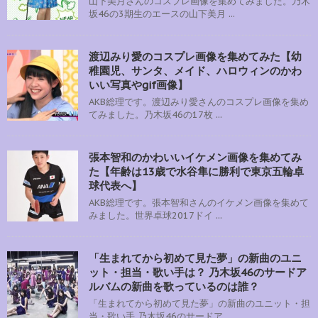
山下美月さんのコスプレ画像を集めてみました。乃木
坂46の3期生のエースの山下美月 ...
渡辺みり愛のコスプレ画像を集めてみた【幼
稚園児、サンタ、メイド、ハロウィンのかわ
いい写真やgif画像】
AKB総理です。渡辺みり愛さんのコスプレ画像を集め
てみました。乃木坂46の17枚 ...
張本智和のかわいいイケメン画像を集めてみ
た【年齢は13歳で水谷隼に勝利で東京五輪卓
球代表へ】
AKB総理です。張本智和さんのイケメン画像を集めて
みました。世界卓球2017ドイ ...
「生まれてから初めて見た夢」の新曲のユニ
ット・担当・歌い手は？ 乃木坂46のサードア
ルバムの新曲を歌っているのは誰？
「生まれてから初めて見た夢」の新曲のユニット・担
当・歌い手 乃木坂46のサードア ...