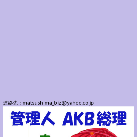
連絡先：matsushima_biz@yahoo.co.jp