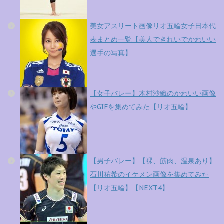
美女アスリート画像リオ五輪女子日本代
表まとめ一覧【美人できれいでかわいい
選手の写真】
【女子バレー】木村沙織のかわいい画像
やGIFを集めてみた【リオ五輪】
【男子バレー】【裸、筋肉、温泉あり】
石川祐希のイケメン画像を集めてみた
【リオ五輪】【NEXT4】