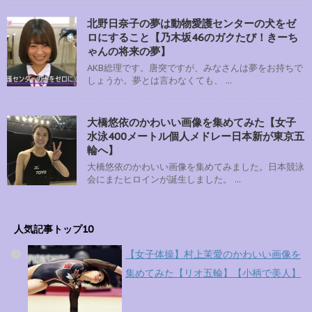
北野日奈子の夢は動物愛護センターの犬をゼ
ロにすること【乃木坂46のガクたび！きーち
ゃんの将来の夢】
AKB総理です。唐突ですが、みなさんは夢をお持ちで
しょうか。夢とは言わなくても、 ...
大橋悠依のかわいい画像を集めてみた【女子
水泳400メートル個人メドレー日本新が東京五
輪へ】
大橋悠依のかわいい画像を集めてみました。日本競泳
会にまたヒロインが誕生しました。 ...
人気記事トップ10
【女子体操】村上茉愛のかわいい画像を
集めてみた【リオ五輪】【小柄で美人】