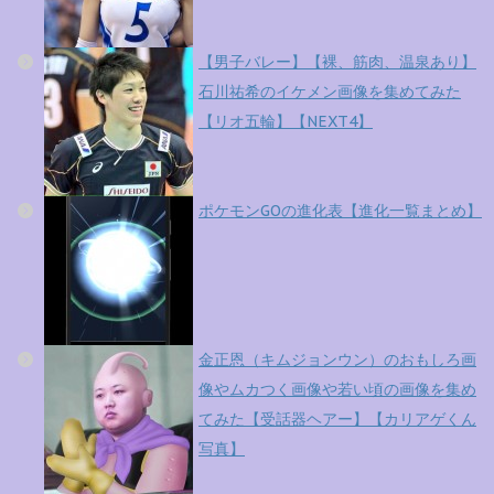
【男子バレー】【裸、筋肉、温泉あり】
石川祐希のイケメン画像を集めてみた
【リオ五輪】【NEXT4】
ポケモンGOの進化表【進化一覧まとめ】
金正恩（キムジョンウン）のおもしろ画
像やムカつく画像や若い頃の画像を集め
てみた【受話器ヘアー】【カリアゲくん
写真】