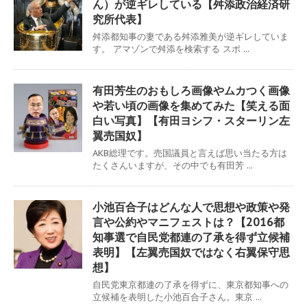
ん）が逆ギレしている【舛添政治経済研
究所代表】
舛添都知事の妻である舛添雅美が逆ギレしていま
す。 アマゾンで舛添を検索する スポ ...
有田芳生のおもしろ画像やムカつく画像
や若い頃の画像を集めてみた【笑える面
白い写真】【有田ヨシフ・スターリン左
翼売国奴】
AKB総理です。売国議員と言えば思い当たる方は
たくさんいますが、その中でも有田芳 ...
小池百合子はどんな人で思想や政策や発
言や公約やマニフェストは？【2016都
知事選で自民党都連の了承を得ず立候補
表明】【左翼売国奴ではなく右翼保守思
想】
自民党東京都連の了承を得ずに、東京都知事への
立候補を表明した小池百合子さん。東京 ...