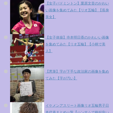
【女子バドミントン】栗原文音のかわい
い画像を集めてみた【リオ五輪】【長身
美女】
【女子体操】寺本明日香のかわいい画像
を集めてみた【リオ五輪】【小柄で美
人】
【悪筆】字が下手な政治家の画像を集め
てみた【字が汚い】
イケメンアスリート画像リオ五輪男子日
本代表まとめ一覧【ハンサムで格好良い