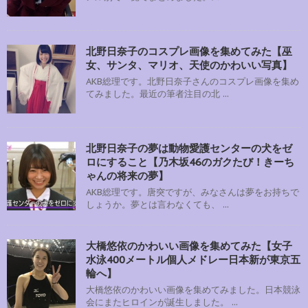
北野日奈子のコスプレ画像を集めてみた【巫
女、サンタ、マリオ、天使のかわいい写真】
AKB総理です。北野日奈子さんのコスプレ画像を集め
てみました。最近の筆者注目の北 ...
北野日奈子の夢は動物愛護センターの犬をゼ
ロにすること【乃木坂46のガクたび！きーち
ゃんの将来の夢】
AKB総理です。唐突ですが、みなさんは夢をお持ちで
しょうか。夢とは言わなくても、 ...
大橋悠依のかわいい画像を集めてみた【女子
水泳400メートル個人メドレー日本新が東京五
輪へ】
大橋悠依のかわいい画像を集めてみました。日本競泳
会にまたヒロインが誕生しました。 ...