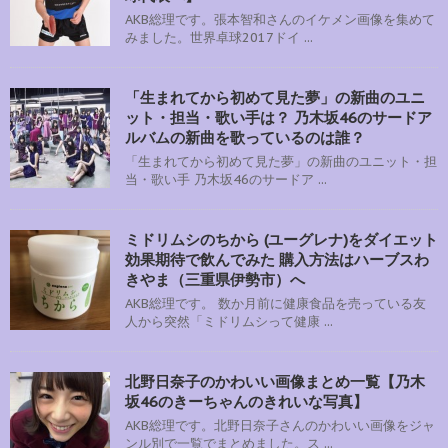
AKB総理です。張本智和さんのイケメン画像を集めて
みました。世界卓球2017ドイ ...
「生まれてから初めて見た夢」の新曲のユニ
ット・担当・歌い手は？ 乃木坂46のサードア
ルバムの新曲を歌っているのは誰？
「生まれてから初めて見た夢」の新曲のユニット・担
当・歌い手 乃木坂46のサードア ...
ミドリムシのちから (ユーグレナ)をダイエット
効果期待で飲んでみた 購入方法はハーブスわ
きやま（三重県伊勢市）へ
AKB総理です。 数か月前に健康食品を売っている友
人から突然「ミドリムシって健康 ...
北野日奈子のかわいい画像まとめ一覧【乃木
坂46のきーちゃんのきれいな写真】
AKB総理です。北野日奈子さんのかわいい画像をジャ
ンル別で一覧でまとめました。ス ...