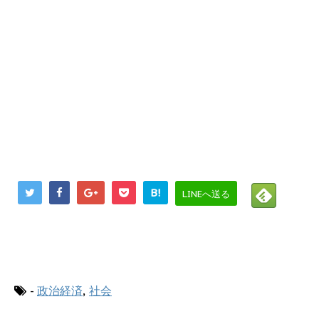
B!
LINEへ送る
にほんブログ村
-
政治経済
,
社会