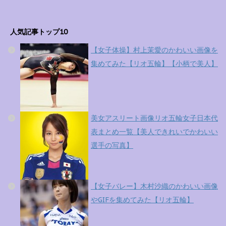
人気記事トップ10
【女子体操】村上茉愛のかわいい画像を
集めてみた【リオ五輪】【小柄で美人】
美女アスリート画像リオ五輪女子日本代
表まとめ一覧【美人できれいでかわいい
選手の写真】
【女子バレー】木村沙織のかわいい画像
やGIFを集めてみた【リオ五輪】