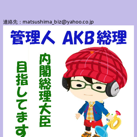
連絡先：matsushima_biz@yahoo.co.jp