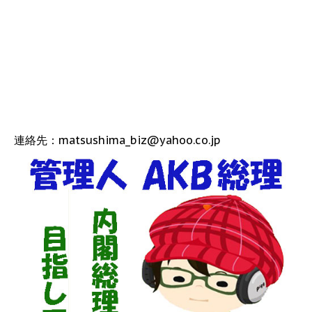
連絡先：matsushima_biz@yahoo.co.jp