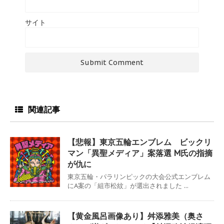
サイト
関連記事
【悲報】東京五輪エンブレム ビックリ
マン「異聖メディア」案落選 M氏の指摘
が仇に
東京五輪・パラリンピックの大会公式エンブレム
にA案の「組市松紋」が選出されました ...
【黄金風呂画像あり】舛添雅美（奥さ