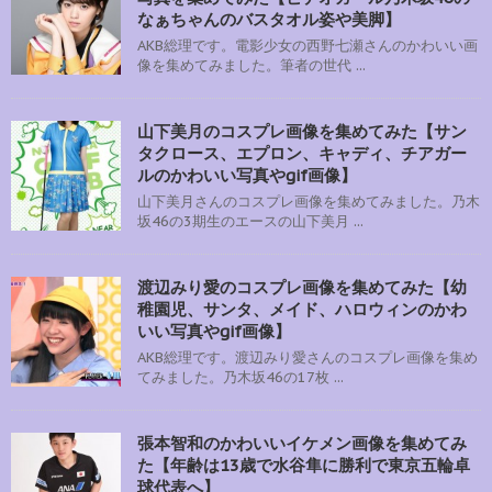
なぁちゃんのバスタオル姿や美脚】
AKB総理です。電影少女の西野七瀬さんのかわいい画
像を集めてみました。筆者の世代 ...
山下美月のコスプレ画像を集めてみた【サン
タクロース、エプロン、キャディ、チアガー
ルのかわいい写真やgif画像】
山下美月さんのコスプレ画像を集めてみました。乃木
坂46の3期生のエースの山下美月 ...
渡辺みり愛のコスプレ画像を集めてみた【幼
稚園児、サンタ、メイド、ハロウィンのかわ
いい写真やgif画像】
AKB総理です。渡辺みり愛さんのコスプレ画像を集め
てみました。乃木坂46の17枚 ...
張本智和のかわいいイケメン画像を集めてみ
た【年齢は13歳で水谷隼に勝利で東京五輪卓
球代表へ】