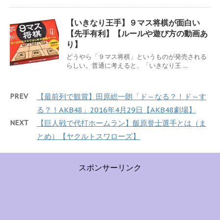
【いきなり王手】９マス将棋が面白い
【先手有利】【ルールや遊び方の動画あ
り】
どうやら「９マス将棋」というものが発売される
らしい。普通に考えると、「いきなり王 ...
PREV
【最前列で観賞】田原総一朗「ド～なる？！ド～す
る？！AKB48」2016年4月29日【AKB48劇場】
NEXT
【巨人戦で代打ホームラン】飯原誉士選手とは（ま
とめ）【ヤクルトスワローズ】
スポンサーリンク