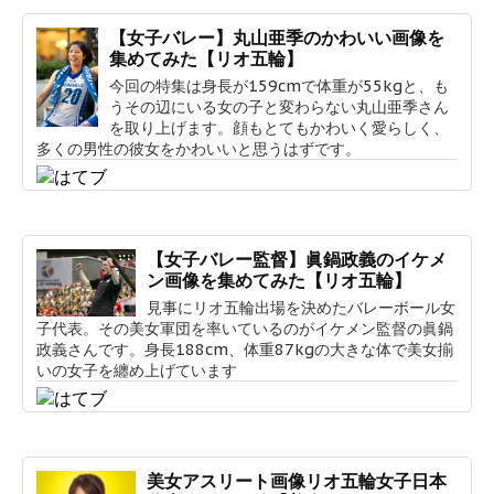
【女子バレー】丸山亜季のかわいい画像を
集めてみた【リオ五輪】
今回の特集は身長が159cmで体重が55kgと、も
うその辺にいる女の子と変わらない丸山亜季さん
を取り上げます。顔もとてもかわいく愛らしく、
多くの男性の彼女をかわいいと思うはずです。
【女子バレー監督】眞鍋政義のイケメ
ン画像を集めてみた【リオ五輪】
見事にリオ五輪出場を決めたバレーボール女
子代表。その美女軍団を率いているのがイケメン監督の眞鍋
政義さんです。身長188cm、体重87kgの大きな体で美女揃
いの女子を纏め上げています
美女アスリート画像リオ五輪女子日本