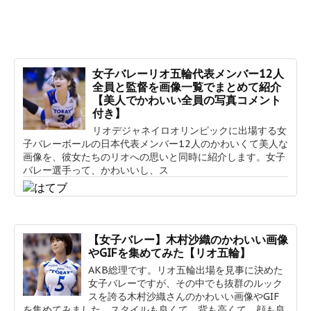
女子バレーリオ五輪代表メンバー12人
全員と監督を画像一覧でまとめて紹介
【美人でかわいい全員の写真コメント
付き】
リオデジャネイロオリンピックに出場する女
子バレーボールの日本代表メンバー12人のかわいくて美人な
画像を、彼女たちのリオへの思いと同時に紹介します。女子
バレー選手って、かわいいし、ス
【女子バレー】木村沙織のかわいい画像
やGIFを集めてみた【リオ五輪】
AKB総理です。リオ五輪出場を見事に決めた
女子バレーですが、その中でも抜群のルック
スを誇る木村沙織さんのかわいい画像やGIF
を集めてみました。スタイルも良くて、背も高くて、顔も良