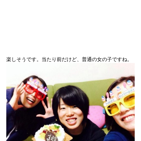
楽しそうです。当たり前だけど、普通の女の子ですね。