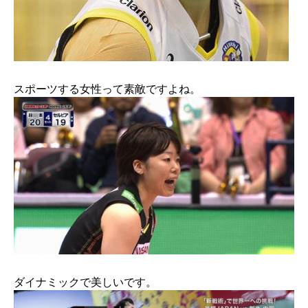
スポーツする女性って素敵ですよね。
ダイナミックで美しいです。