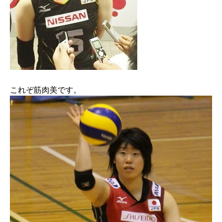
これぞ筋肉美です。