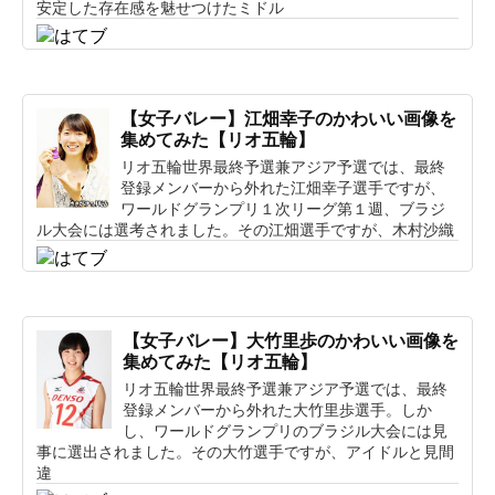
安定した存在感を魅せつけたミドル
【女子バレー】江畑幸子のかわいい画像を
集めてみた【リオ五輪】
リオ五輪世界最終予選兼アジア予選では、最終
登録メンバーから外れた江畑幸子選手ですが、
ワールドグランプリ１次リーグ第１週、ブラジ
ル大会には選考されました。その江畑選手ですが、木村沙織
【女子バレー】大竹里歩のかわいい画像を
集めてみた【リオ五輪】
リオ五輪世界最終予選兼アジア予選では、最終
登録メンバーから外れた大竹里歩選手。しか
し、ワールドグランプリのブラジル大会には見
事に選出されました。その大竹選手ですが、アイドルと見間
違