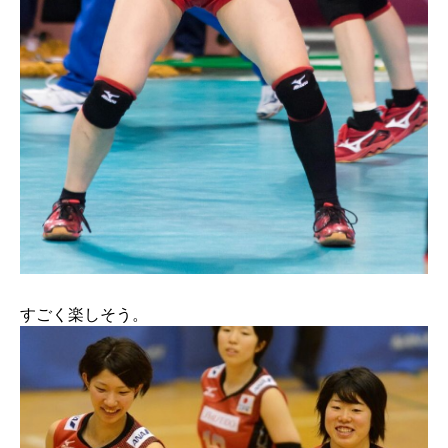
すごく楽しそう。