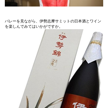
バレーを見ながら、伊勢志摩サミットの日本酒とワイン
を楽しんでみてはいかがですか。