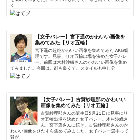
く
【女子バレー】宮下遥のかわいい画像を
集めてみた【リオ五輪】
宮下遥の超絶かわいい画像を集めてみた AKB総
理です。見事、リオ五輪出場を決めた女子バレ
ー。前回は木村沙織さんのかわいい画像を集め
てみました。今回は、顔も良くて、スタイルも申し分
【女子バレー】古賀紗理那のかわいい
画像を集めてみた【リオ五輪】
古賀紗理那さんの誕生日5月21日に見事にリ
オ五輪出場を決めた女子バレー。木村沙織さ
ん、宮下遥さんに続き、古賀紗理那さんのか
わいい画像をひたすら集めてみました。女子バレー選手って
背が