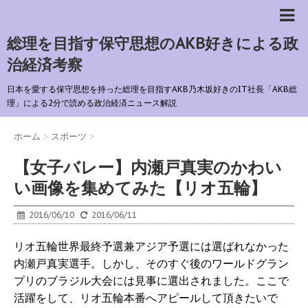
総理を目指す保守思想のAKB好きによる政
治経済考察
日本を愛する保守思想を持った総理を目指すAKB乃木坂好きのIT社長「AKB総
理」による2分で読める政治経済ニュース解説
ホーム
>
スポーツ
>
【女子バレー】内瀬戸真実のかわい
い画像を集めてみた【リオ五輪】
2016/06/10
2016/06/11
リオ五輪世界最終予選兼アジア予選には選ばれなかった
内瀬戸真実選手。しかし、そのすぐ後のワールドグラン
プリのブラジル大会には見事に選出されました。ここで
活躍をして、リオ五輪本番へアピールして頂きたいで