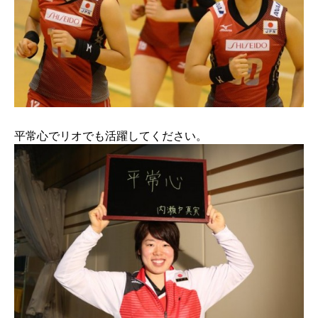
平常心でリオでも活躍してください。