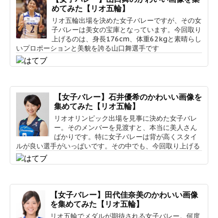
めてみた【リオ五輪】
リオ五輪出場を決めた女子バレーですが、その女
子バレーは美女の宝庫となっています。今回取り
上げるのは、身長176cm、体重62kgと素晴らし
いプロポーションと美貌を誇る山口舞選手です
【女子バレー】石井優希のかわいい画像を
集めてみた【リオ五輪】
リオオリンピック出場を見事に決めた女子バレ
ー。そのメンバーを見渡すと、本当に美人さん
ばかりです。特に女子バレーは背が高くスタイ
ルが良い選手がいっぱいです。その中でも、今回取り上げる
【女子バレー】田代佳奈美のかわいい画像
を集めてみた【リオ五輪】
リオ五輪でメダルが期待される女子バレー。何度