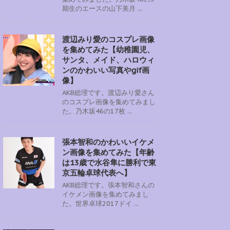
期生のエースの山下美月 ...
渡辺みり愛のコスプレ画像
を集めてみた【幼稚園児、
サンタ、メイド、ハロウィ
ンのかわいい写真やgif画
像】
AKB総理です。渡辺みり愛さん
のコスプレ画像を集めてみまし
た。乃木坂46の17枚 ...
張本智和のかわいいイケメ
ン画像を集めてみた【年齢
は13歳で水谷隼に勝利で東
京五輪卓球代表へ】
AKB総理です。張本智和さんの
イケメン画像を集めてみまし
た。世界卓球2017ドイ ...