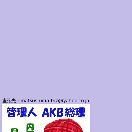
連絡先：matsushima_biz@yahoo.co.jp