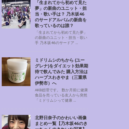
「生まれてから初めて見た
夢」の新曲のユニット・担
当・歌い手は？ 乃木坂46
のサードアルバムの新曲を
歌っているのは誰？
「生まれてから初めて見た夢」
の新曲のユニット・担当・歌い
手 乃木坂46のサードア ...
ミドリムシのちから (ユー
グレナ)をダイエット効果期
待で飲んでみた 購入方法は
ハーブスわきやま（三重県
伊勢市）へ
AKB総理です。 数か月前に健康
食品を売っている友人から突然
「ミドリムシって健康 ...
北野日奈子のかわいい画像
まとめ一覧【乃木坂46のき