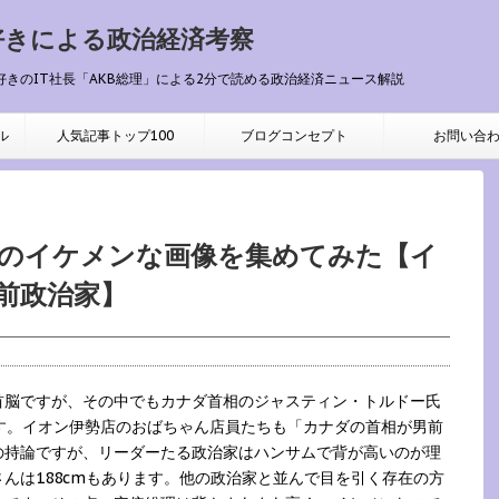
好きによる政治経済考察
好きのIT社長「AKB総理」による2分で読める政治経済ニュース解説
ル
人気記事トップ100
ブログコンセプト
お問い合
のイケメンな画像を集めてみた【イ
前政治家】
首脳ですが、その中でもカナダ首相のジャスティン・トルドー氏
す。イオン伊勢店のおばちゃん店員たちも「カナダの首相が男前
の持論ですが、リーダーたる政治家はハンサムで背が高いのが理
んは188cmもあります。他の政治家と並んで目を引く存在の方