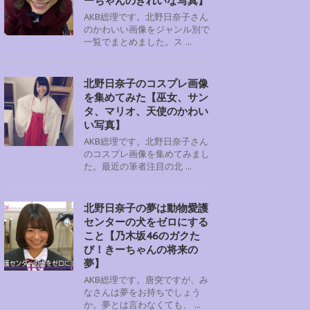
ーちゃんのきれいな写真】
AKB総理です。北野日奈子さん
のかわいい画像をジャンル別で
一覧でまとめました。ス ...
北野日奈子のコスプレ画像
を集めてみた【巫女、サン
タ、マリオ、天使のかわい
い写真】
AKB総理です。北野日奈子さん
のコスプレ画像を集めてみまし
た。最近の筆者注目の北 ...
北野日奈子の夢は動物愛護
センターの犬をゼロにする
こと【乃木坂46のガクた
び！きーちゃんの将来の
夢】
AKB総理です。唐突ですが、み
なさんは夢をお持ちでしょう
か。夢とは言わなくても、 ...