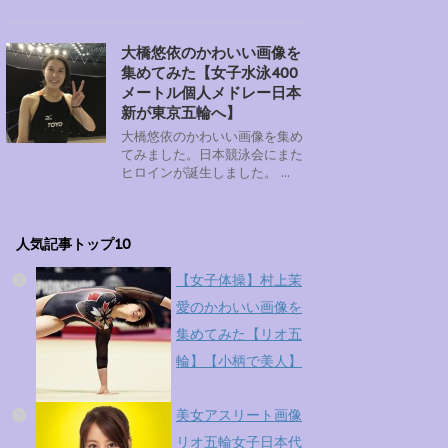
大橋悠依のかわいい画像を
集めてみた【女子水泳400
メートル個人メドレー日本
新が東京五輪へ】
大橋悠依のかわいい画像を集め
てみました。日本競泳会にまた
ヒロインが誕生しました。 ...
人気記事トップ10
【女子体操】村上茉
愛のかわいい画像を
集めてみた【リオ五
輪】【小柄で美人】
美女アスリート画像
リオ五輪女子日本代