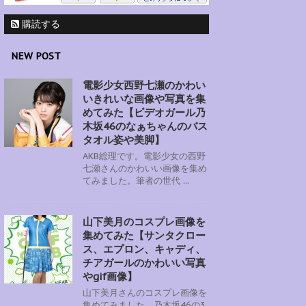
購読する
NEW POST
電影少女西野七瀬のかわい
いきれいな画像や写真を集
めてみた【ビデオガール乃
木坂46のなぁちゃんのバス
タオル姿や美脚】
AKB総理です。電影少女の西野
七瀬さんのかわいい画像を集め
てみました。筆者の世代 ...
山下美月のコスプレ画像を
集めてみた【サンタクロー
ス、エプロン、キャディ、
チアガールのかわいい写真
やgif画像】
山下美月さんのコスプレ画像を
集めてみました。乃木坂46の3