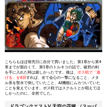
こちらもほぼ発売日に自分で買いました。第1章から第4
章までが面白くて、第3章のトルネコの話で、破邪の剣
を手に入れた時は嬉しかったです。後は、
ボス戦で「逃
げる」を8回
すれば、全て会心の一撃になること、メタ
ル系を聖水で倒していたこと、AI機能にムカついていた
ことを覚えています。ボス戦ではスクルトとか唱えてほ
しかったのに、全然でした。
ドラゴンクエストV 天空の花嫁 （スーパ