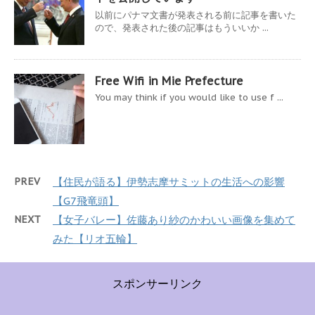
以前にパナマ文書が発表される前に記事を書いた
ので、発表された後の記事はもういいか ...
Free Wifi in Mie Prefecture
You may think if you would like to use f ...
PREV
【住民が語る】伊勢志摩サミットの生活への影響
【G7飛竜頭】
NEXT
【女子バレー】佐藤あり紗のかわいい画像を集めて
みた【リオ五輪】
スポンサーリンク