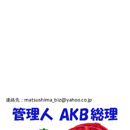
連絡先：matsushima_biz@yahoo.co.jp