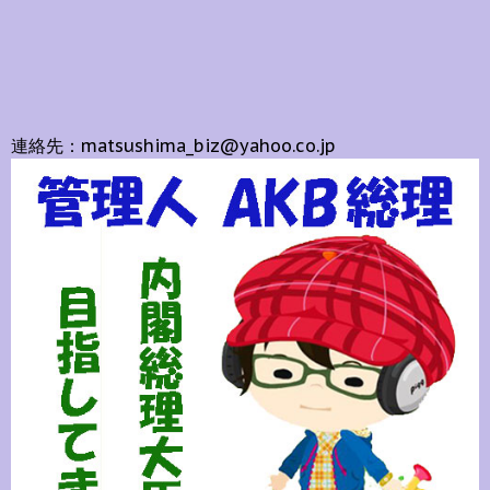
連絡先：matsushima_biz@yahoo.co.jp