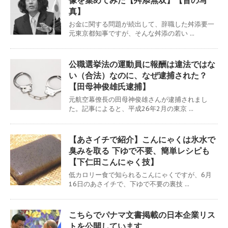
像を集めてみた【舛添無双】【昔の写
真】
お金に関する問題が続出して、辞職した舛添要一
元東京都知事ですが、そんな舛添の若い ...
公職選挙法の運動員に報酬は違法ではな
い（合法）なのに、なぜ逮捕された？
【田母神俊雄氏逮捕】
元航空幕僚長の田母神俊雄さんが逮捕されまし
た。記事によると、平成26年2月の東京 ...
【あさイチで紹介】こんにゃくは氷水で
臭みを取る 下ゆで不要、簡単レシピも
【下仁田こんにゃく技】
低カロリー食で知られるこんにゃくですが、6月
16日のあさイチで、下ゆで不要の裏技 ...
こちらでパナマ文書掲載の日本企業リス
トを公開しています