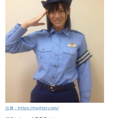
出典：https://twitter.com/