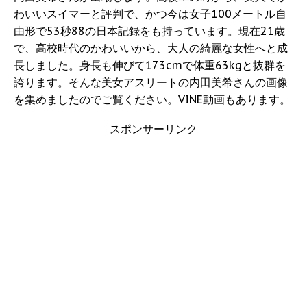
わいいスイマーと評判で、かつ今は女子100メートル自
由形で53秒88の日本記録をも持っています。現在21歳
で、高校時代のかわいいから、大人の綺麗な女性へと成
長しました。身長も伸びて173cmで体重63kgと抜群を
誇ります。そんな美女アスリートの内田美希さんの画像
を集めましたのでご覧ください。VINE動画もあります。
スポンサーリンク