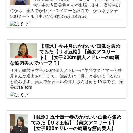
大学生の内田美希さんが出場します。高校生の
時から、美人でかわいいスイマーと評判で、かつ今は女子
100メートル自由形で53秒88の日本記録
【競泳】今井月のかわいい画像を集め
てみた【リオ五輪】【美女アスリー
ト】【女子200m個人メドレーの綺麗
な筋肉美人でハーフ？】
リオ五輪競泳女子200m個人メドレーに美少女スイマー今井
月さんが選出されました。読み方は「月」と書いて「るな」
と読みます。美人でかわいい今井月さんは何と15歳です。身
長は164cm
【競泳】五十嵐千尋のかわいい画像を集め
てみた【リオ五輪】【美女アスリート】
【女子800mリレーの綺麗な筋肉美人】