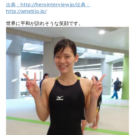
出典：http://herointerview.jp/
出典：
http://ameblo.jp/
世界に平和が訪れそうな笑顔です。