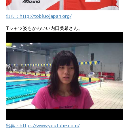
出典：http://tobiuojapan.org/
Tシャツ姿もかわいい内田美希さん。
出典：https://www.youtube.com/