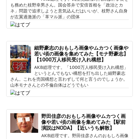
も務めた枝野幸男さん。国会答弁で安倍首相を「政治とカ
ネ」問題で追求しようと意気込んだはいいが、枝野さん自身
が左翼過激派の「革マル派」の団体
細野豪志のおもしろ画像やムカつく画像や
若い頃の画像を集めてみた【モナ野豪志】
【1000万人移民受け入れ構想】
AKB総理です。「1000万人移民受け入れ構想」
というとんでもない構想を打ち出した細野豪志
さん。これを売国構想と言わずして何と言うのでしょうか。
山本モナさんとの不倫自体はどうでもい
野田佳彦のおもしろ画像やムカつく画
像や若い頃の画像を集めてみた【駅前
演説はNODA】【近いうち解散】
AKB総理です。野田佳彦さんのおもしろ画像