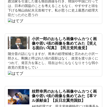
政治家を引退した後も独自路線を行き、韓国や中国に行って
は、日本の国益のことを考えることもなく、やすやすと頭を
下げる鳩山由紀夫元首相です。私が思うに史上最悪の総理大
臣だったのと思うの
小沢一郎のおもしろ画像やムカつく画
像や若い頃の画像を集めてみた【笑え
る面白い写真】【民主党民進党】
随分昔の話になりますが、将来の総理候補と言われた小沢一
郎さん。剛腕と呼ばれた頃の面影はなく、政党を渡り歩くに
つれて、発言力を落とし、現在は今にもなくなりそうな弱小
政党の党首をしてい
枝野幸男のおもしろ画像やムカつく画
像や若い頃の画像を集めてみた【革マ
ル派献金】【反日左翼売国奴】
AKB総理です。民主党政権時代には幹事長を