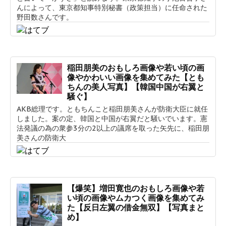
んによって、東京都知事特別秘書（政策担当）に任命された
野田数さんです。
稲田朋美のおもしろ画像や若い頃の画
像やかわいい画像を集めてみた【とも
ちんの美人写真】【韓国中国が右翼と
騒ぐ】
AKB総理です。ともちんこと稲田朋美さんが防衛大臣に就任
しました。案の定、韓国と中国が右翼だと騒いでいます。憲
法発議の為の衆参3分の2以上の議席を取った矢先に、稲田朋
美さんの防衛大
【爆笑】増田寛也のおもしろ画像や若
い頃の画像やムカつく画像を集めてみ
た【反日左翼の借金無双】【写真まと
め】