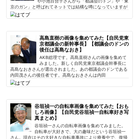
や小池百合子さんから「都議会のドン」や「東
京のガン」と呼ばれてネットでは結構な噂になっていますが
高島直樹の画像を集めてみた【自民党東
京都議会の新幹事長】【都議会のドンの
後任は高島なおき】
AKB総理です。高島直樹さんの画像を集めて
みました。新しく自民党東京都議会幹事長に
高島なおきさんが選出されました。あの都議会のドンである
内田茂さんの後任者です。高島なおきさんは内田
谷垣禎一の自転車画像を集めてみた【おも
しろ画像】【自民党谷垣禎一自転車好き写
真まとめ】
谷垣禎一さんの自転車画像を集めてみました。
自転車が大好きで、大の趣味だという谷垣禎一
さん。現在はその大好きな自転車事故により療養中で、復帰