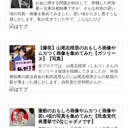
お金に関する問題が続出して、辞職した舛添
要一元東京都知事ですが、そんな舛添の若い
頃の写真・画像を集めてみました。若い頃から少し悪そうな
感じがします。私が生きていた中で、こんなにひど
【爆笑】山尾志桜里のおもしろ画像や
ムカつく画像を集めてみた【ガソリー
ヌ】【写真】
当ブログでは、山尾志桜里（しおり）さんの
ガソリーヌ疑惑を指摘してきましたが、舛添
都知事の政治資金の私的流用などに山尾志桜里さんの疑惑の
影が薄まった感じがします。自民党の甘利明さんの
蓮舫のおもしろ画像やムカつく画像や
若い頃の写真を集めてみた【民進党代
表選挙で2位じゃダメです】