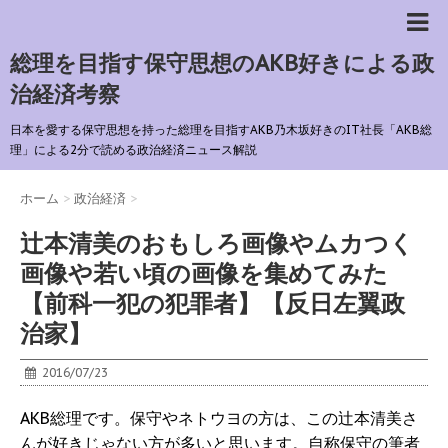
総理を目指す保守思想のAKB好きによる政
治経済考察
日本を愛する保守思想を持った総理を目指すAKB乃木坂好きのIT社長「AKB総
理」による2分で読める政治経済ニュース解説
ホーム
>
政治経済
>
辻本清美のおもしろ画像やムカつく
画像や若い頃の画像を集めてみた
【前科一犯の犯罪者】【反日左翼政
治家】
2016/07/23
AKB総理です。保守やネトウヨの方は、この辻本清美さ
んが好きじゃない方が多いと思います。自称保守の筆者