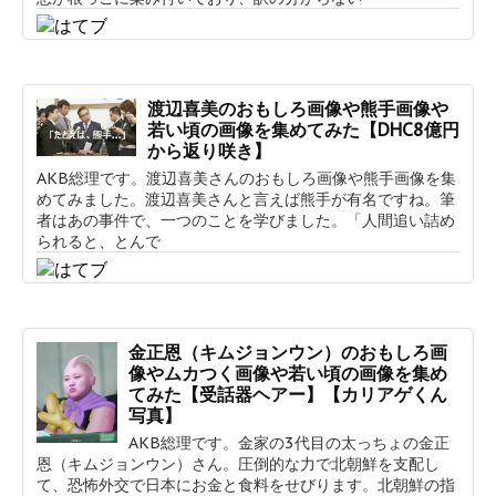
渡辺喜美のおもしろ画像や熊手画像や
若い頃の画像を集めてみた【DHC8億円
から返り咲き】
AKB総理です。渡辺喜美さんのおもしろ画像や熊手画像を集
めてみました。渡辺喜美さんと言えば熊手が有名ですね。筆
者はあの事件で、一つのことを学びました。「人間追い詰め
られると、とんで
金正恩（キムジョンウン）のおもしろ画
像やムカつく画像や若い頃の画像を集め
てみた【受話器ヘアー】【カリアゲくん
写真】
AKB総理です。金家の3代目の太っちょの金正
恩（キムジョンウン）さん。圧倒的な力で北朝鮮を支配し
て、恐怖外交で日本にお金と食料をせびります。北朝鮮の指