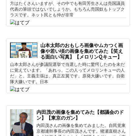
方はたくさんいますが、その中でも有田芳生さんは売国議員
代表の筆頭ではないでしょうか。もちろん売国奴もトップク
ラスです。ネット民とも仲が非常
山本太郎のおもしろ画像やムカつく画
像や若い頃の画像を集めてみた【笑え
る面白い写真】【メロリンQキュー】
山本太郎さんが参議院選挙で当選した時に驚愕したのを未だ
に覚えています。「あれっ、この人ってメロリンキューの人
だ」と。主義主張は、真正左翼です。原発大嫌いです。自衛
隊大嫌いです。日本
内田茂の画像を集めてみた【都議会のド
ン】【東京のガン】
内田茂さんの画像を集めてみました。自民党東
京都連幹事長の内田茂さんです。猪瀬直樹さん