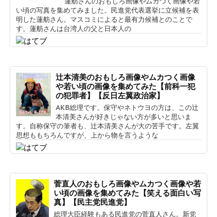
蓮舫さんのおもしろ画像やムカつく画像や若
い頃の写真を集めてみました。民進党代表選挙に立候補を表
明した蓮舫さん。マスコミによると最有力候補とのことで
す。蓮舫さんは台湾人の父と日本人の
辻本清美のおもしろ画像やムカつく画像
や若い頃の画像を集めてみた【前科一犯
の犯罪者】【反日左翼政治家】
AKB総理です。保守やネトウヨの方は、この辻
本清美さんが好きじゃない方が多いと思いま
す。自称保守の筆者も、辻本清美さんが大の苦手です。左翼
思想ももちろんですが、上から物を言うような
菅直人のおもしろ画像やムカつく画像や若
い頃の画像を集めてみた【笑える面白い写
真】【民主党民進党】
総理大臣経験もある民進党の菅直人さん。新党