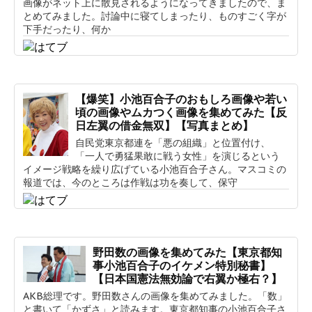
画像がネット上に散見されるようになってきましたので、ま
とめてみました。討論中に寝てしまったり、ものすごく字が
下手だったり、何か
【爆笑】小池百合子のおもしろ画像や若い
頃の画像やムカつく画像を集めてみた【反
日左翼の借金無双】【写真まとめ】
自民党東京都連を「悪の組織」と位置付け、
「一人で勇猛果敢に戦う女性」を演じるという
イメージ戦略を繰り広げている小池百合子さん。マスコミの
報道では、今のところは作戦は功を奏して、保守
野田数の画像を集めてみた【東京都知
事小池百合子のイケメン特別秘書】
【日本国憲法無効論で右翼か極右？】
AKB総理です。野田数さんの画像を集めてみました。「数」
と書いて「かずさ」と読みます。東京都知事の小池百合子さ