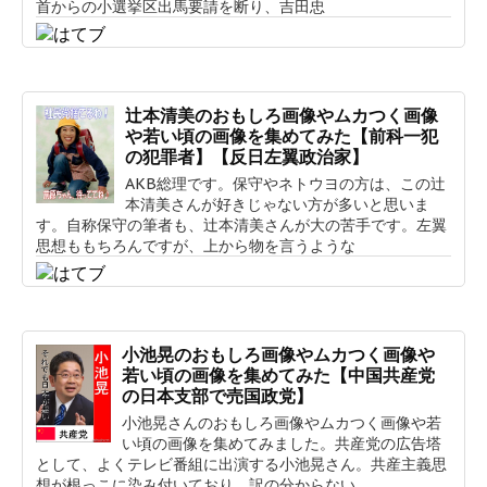
首からの小選挙区出馬要請を断り、吉田忠
辻本清美のおもしろ画像やムカつく画像
や若い頃の画像を集めてみた【前科一犯
の犯罪者】【反日左翼政治家】
AKB総理です。保守やネトウヨの方は、この辻
本清美さんが好きじゃない方が多いと思いま
す。自称保守の筆者も、辻本清美さんが大の苦手です。左翼
思想ももちろんですが、上から物を言うような
小池晃のおもしろ画像やムカつく画像や
若い頃の画像を集めてみた【中国共産党
の日本支部で売国政党】
小池晃さんのおもしろ画像やムカつく画像や若
い頃の画像を集めてみました。共産党の広告塔
として、よくテレビ番組に出演する小池晃さん。共産主義思
想が根っこに染み付いており、訳の分からない