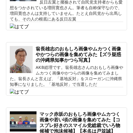
反日左翼と揶揄されて自民党支持者からも愛
想をつかされている増田寛也さん。筆者も自称保守なので、
増田寛也さんは支持していません。たとえ自民党から出馬し
ても、その人の根底にある反日左翼
翁長雄志のおもしろ画像やムカつく画像
やかつらの画像を集めてみた【ズラ疑惑
の沖縄県知事かつら写真】
AKB総理です。翁長雄志さんのおもしろ画像や
ムカつく画像やかつらの画像を集めてみまし
た。翁長さんと言えば、「基地反対」をスローガンに沖縄県
知事になりました。「基地反対」で当選しただ
マック赤坂のおもしろ画像やムカつく
画像や若い頃の画像を集めてみた【コ
スプレ好きのスマイル党総裁でいろ物
候補で泡沫候補】【本名は戸並誠】