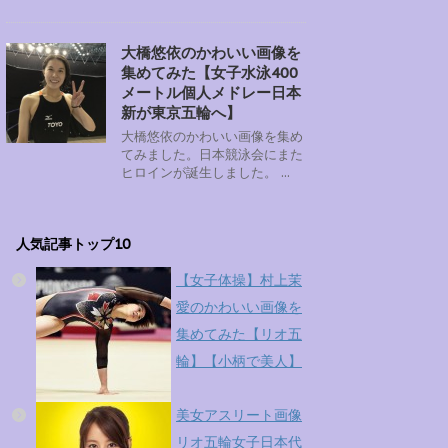
大橋悠依のかわいい画像を
集めてみた【女子水泳400
メートル個人メドレー日本
新が東京五輪へ】
大橋悠依のかわいい画像を集め
てみました。日本競泳会にまた
ヒロインが誕生しました。 ...
人気記事トップ10
【女子体操】村上茉
愛のかわいい画像を
集めてみた【リオ五
輪】【小柄で美人】
美女アスリート画像
リオ五輪女子日本代