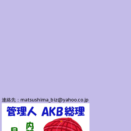
連絡先：matsushima_biz@yahoo.co.jp