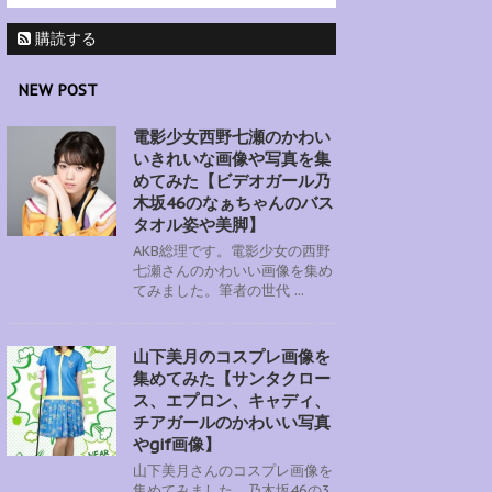
購読する
NEW POST
電影少女西野七瀬のかわい
いきれいな画像や写真を集
めてみた【ビデオガール乃
木坂46のなぁちゃんのバス
タオル姿や美脚】
AKB総理です。電影少女の西野
七瀬さんのかわいい画像を集め
てみました。筆者の世代 ...
山下美月のコスプレ画像を
集めてみた【サンタクロー
ス、エプロン、キャディ、
チアガールのかわいい写真
やgif画像】
山下美月さんのコスプレ画像を
集めてみました。乃木坂46の3