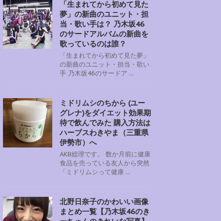
「生まれてから初めて見た
夢」の新曲のユニット・担
当・歌い手は？ 乃木坂46
のサードアルバムの新曲を
歌っているのは誰？
「生まれてから初めて見た夢」
の新曲のユニット・担当・歌い
手 乃木坂46のサードア ...
ミドリムシのちから (ユー
グレナ)をダイエット効果期
待で飲んでみた 購入方法は
ハーブスわきやま（三重県
伊勢市）へ
AKB総理です。 数か月前に健康
食品を売っている友人から突然
「ミドリムシって健康 ...
北野日奈子のかわいい画像
まとめ一覧【乃木坂46のき