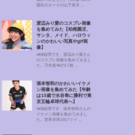
期生のエースの山下美月 ...
渡辺みり愛のコスプレ画像
を集めてみた【幼稚園児、
サンタ、メイド、ハロウィ
ンのかわいい写真やgif画
像】
AKB総理です。渡辺みり愛さん
のコスプレ画像を集めてみまし
た。乃木坂46の17枚 ...
張本智和のかわいいイケメ
ン画像を集めてみた【年齢
は13歳で水谷隼に勝利で東
京五輪卓球代表へ】
AKB総理です。張本智和さんの
イケメン画像を集めてみまし
た。世界卓球2017ドイ ...