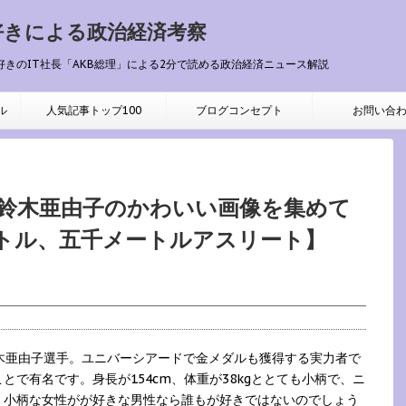
好きによる政治経済考察
好きのIT社長「AKB総理」による2分で読める政治経済ニュース解説
ル
人気記事トップ100
ブログコンセプト
お問い合
0m】鈴木亜由子のかわいい画像を集めて
トル、五千メートルアスリート】
の鈴木亜由子選手。ユニバーシアードで金メダルも獲得する実力者で
で有名です。身長が154cm、体重が38kgととても小柄で、ニ
、小柄な女性がが好きな男性なら誰もが好きではないのでしょう