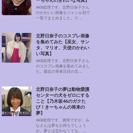
ーちゃんのきれいな写真】
AKB総理です。北野日奈子さん
のかわいい画像をジャンル別で
一覧でまとめました。ス ...
北野日奈子のコスプレ画像
を集めてみた【巫女、サン
タ、マリオ、天使のかわい
い写真】
AKB総理です。北野日奈子さん
のコスプレ画像を集めてみまし
た。最近の筆者注目の北 ...
北野日奈子の夢は動物愛護
センターの犬をゼロにする
こと【乃木坂46のガクた
び！きーちゃんの将来の
夢】
AKB総理です。唐突ですが、み
なさんは夢をお持ちでしょう
か。夢とは言わなくても、 ...