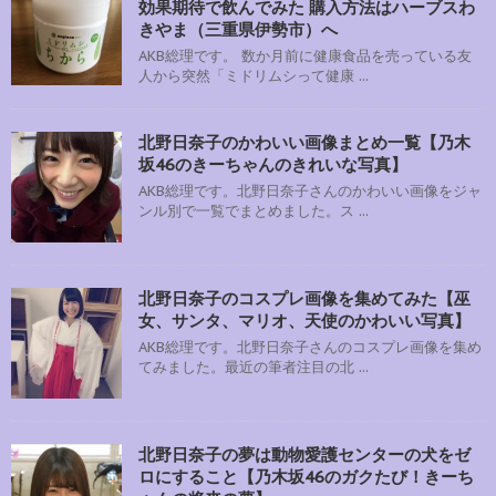
効果期待で飲んでみた 購入方法はハーブスわ
きやま（三重県伊勢市）へ
AKB総理です。 数か月前に健康食品を売っている友
人から突然「ミドリムシって健康 ...
北野日奈子のかわいい画像まとめ一覧【乃木
坂46のきーちゃんのきれいな写真】
AKB総理です。北野日奈子さんのかわいい画像をジャ
ンル別で一覧でまとめました。ス ...
北野日奈子のコスプレ画像を集めてみた【巫
女、サンタ、マリオ、天使のかわいい写真】
AKB総理です。北野日奈子さんのコスプレ画像を集め
てみました。最近の筆者注目の北 ...
北野日奈子の夢は動物愛護センターの犬をゼ
ロにすること【乃木坂46のガクたび！きーち