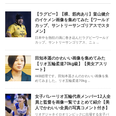
【ラグビー】【裸、筋肉あり】畠山健介
のイケメン画像を集めてみた【ワールド
カップ、サントリーサンゴリアスでスタ
メン】
日本中を熱狂の渦に巻き込んだラグビーワールド
カップ。サントリーサンゴリアス、ニュ ...
田知本遥のかわいい画像を集めてみた
【リオ五輪柔道70kg級】【美女アスリ
ート】
AKB総理です。田知本遥さんのかわいい画像を集
めてみました。リオ五輪柔道70kg ...
女子バレーリオ五輪代表メンバー12人全
員と監督を画像一覧でまとめて紹介【美
人でかわいい全員の写真コメント付き】
リオデジャネイロオリンピックに出場する女子バ