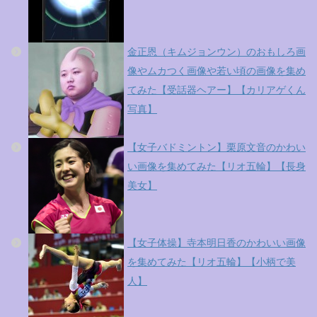
金正恩（キムジョンウン）のおもしろ画
像やムカつく画像や若い頃の画像を集め
てみた【受話器ヘアー】【カリアゲくん
写真】
【女子バドミントン】栗原文音のかわい
い画像を集めてみた【リオ五輪】【長身
美女】
【女子体操】寺本明日香のかわいい画像
を集めてみた【リオ五輪】【小柄で美
人】