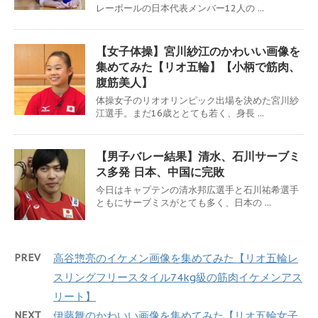
レーボールの日本代表メンバー12人の ...
【女子体操】宮川紗江のかわいい画像を
集めてみた【リオ五輪】【小柄で筋肉、
腹筋美人】
体操女子のリオオリンピック出場を決めた宮川紗
江選手。まだ16歳ととても若く、身長 ...
【男子バレー結果】清水、石川サーブミ
ス多発 日本、中国に完敗
今日はキャプテンの清水邦広選手と石川祐希選手
ともにサーブミスがとても多く、日本の ...
PREV
高谷惣亮のイケメン画像を集めてみた【リオ五輪レ
スリングフリースタイル74kg級の筋肉イケメンアス
リート】
NEXT
伊藤舞のかわいい画像を集めてみた【リオ五輪女子