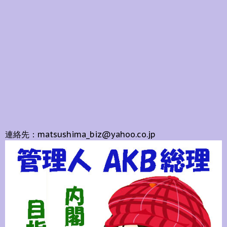
連絡先：matsushima_biz@yahoo.co.jp