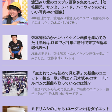
渡辺みり愛のコスプレ画像を集めてみた【幼
稚園児、サンタ、メイド、ハロウィンのかわ
いい写真やgif画像】
AKB総理です。渡辺みり愛さんのコスプレ画像を集め
てみました。乃木坂46の17枚 ...
張本智和のかわいいイケメン画像を集めてみ
た【年齢は13歳で水谷隼に勝利で東京五輪卓
球代表へ】
AKB総理です。張本智和さんのイケメン画像を集めて
みました。世界卓球2017ドイ ...
「生まれてから初めて見た夢」の新曲のユニ
ット・担当・歌い手は？ 乃木坂46のサードア
ルバムの新曲を歌っているのは誰？
「生まれてから初めて見た夢」の新曲のユニット・担
当・歌い手 乃木坂46のサードア ...
ミドリムシのちから (ユーグレナ)をダイエット