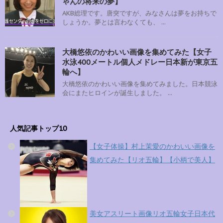
ゃんの将来の夢】
AKB総理です。唐突ですが、みなさんは夢をお持ちで
しょうか。夢とは言わなくても、 ...
大橋悠依のかわいい画像を集めてみた【女子
水泳400メートル個人メドレー日本新が東京五
輪へ】
大橋悠依のかわいい画像を集めてみました。日本競泳
会にまたヒロインが誕生しました。 ...
人気記事トップ10
【女子体操】村上茉愛のかわいい画像を
集めてみた【リオ五輪】【小柄で美人】
美女アスリート画像リオ五輪女子日本代