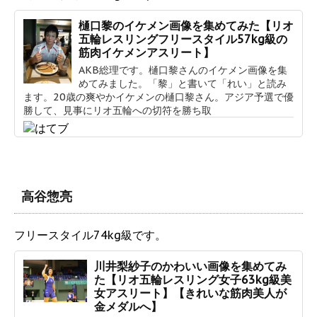
樋口黎のイケメン画像を集めてみた【リオ
五輪レスリングフリースタイル57kg級の
筋肉イケメンアスリート】
AKB総理です。樋口黎さんのイケメン画像を集
めてみました。「黎」と書いて「れい」と読み
ます。20歳の爽やかイケメンの樋口黎さん。アジア予選で優
勝して、見事にリオ五輪への切符を勝ち取
高谷惣亮
フリースタイル74kg級です。
川井梨紗子のかわいい画像を集めてみ
た【リオ五輪レスリング女子63kg級美
女アスリート】【きれいな筋肉美人が
金メダルへ】