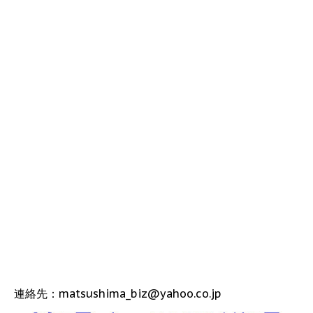
連絡先：matsushima_biz@yahoo.co.jp