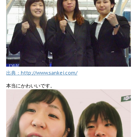
出典：http://www.sankei.com/
本当にかわいいです。