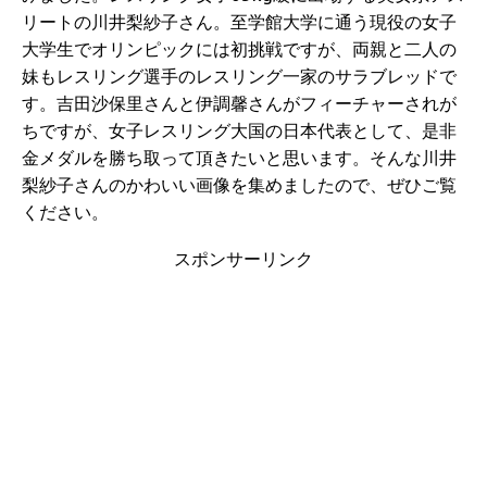
リートの川井梨紗子さん。至学館大学に通う現役の女子
大学生でオリンピックには初挑戦ですが、両親と二人の
妹もレスリング選手のレスリング一家のサラブレッドで
す。吉田沙保里さんと伊調馨さんがフィーチャーされが
ちですが、女子レスリング大国の日本代表として、是非
金メダルを勝ち取って頂きたいと思います。そんな川井
梨紗子さんのかわいい画像を集めましたので、ぜひご覧
ください。
スポンサーリンク