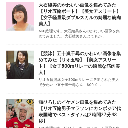
大石綾美のかわいい画像を集めてみた
【リオ五輪ボート】【美女アスリート】
【女子軽量級ダブルスカルの綺麗な筋肉
美人】
AKB総理です。大石綾美さんのかわいい画像を集
めてみました。大石綾美さんとてもか ...
【競泳】五十嵐千尋のかわいい画像を集
めてみた【リオ五輪】【美女アスリー
ト】【女子800mリレーの綺麗な筋肉美
人】
リオ五輪競泳女子800mリレーに選出された美人
でかわいい五十嵐千尋さん。800メ ...
猫ひろしのイケメン画像を集めてみた
【リオ五輪男子マラソンにカンボジア代
表国籍でベストタイムは2時間27分48
秒】