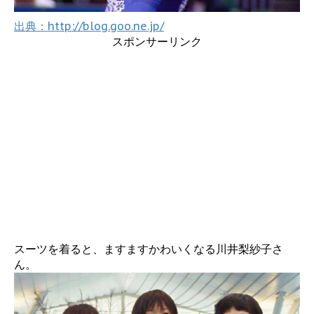
出典：http://blog.goo.ne.jp/
スポンサーリンク
スーツを着ると、ますますかわいくなる川井梨紗子さ
ん。