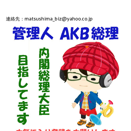
連絡先：matsushima_biz@yahoo.co.jp