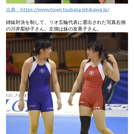
出典：https://www.town.tsubata.ishikawa.jp/
姉妹対決を制して、リオ五輪代表に選出された写真右側
の川井梨紗子さん。左側は妹の友香子さん。