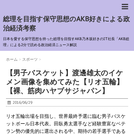
総理を目指す保守思想のAKB好きによる政
治経済考察
日本を愛する保守思想を持った総理を目指すAKB乃木坂好きのIT社長「AKB総
理」による2分で読める政治経済ニュース解説
ホーム
>
スポーツ
>
【男子バスケット】渡邊雄太のイケ
メン画像を集めてみた【リオ五輪】
【裸、筋肉ハヤブサジャパン】
2016/06/29
リオ五輪出場を目指し、世界最終予選に臨む男子バスケ
ットボール日本代表。田臥勇太選手など経験豊富なベテ
ラン勢の優先的に選出される中、期待の若手選手である