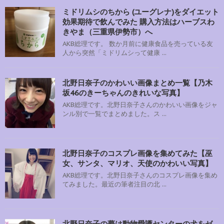
ミドリムシのちから (ユーグレナ)をダイエット
効果期待で飲んでみた 購入方法はハーブスわ
きやま（三重県伊勢市）へ
AKB総理です。 数か月前に健康食品を売っている友
人から突然「ミドリムシって健康 ...
北野日奈子のかわいい画像まとめ一覧【乃木
坂46のきーちゃんのきれいな写真】
AKB総理です。北野日奈子さんのかわいい画像をジャ
ンル別で一覧でまとめました。ス ...
北野日奈子のコスプレ画像を集めてみた【巫
女、サンタ、マリオ、天使のかわいい写真】
AKB総理です。北野日奈子さんのコスプレ画像を集め
てみました。最近の筆者注目の北 ...
北野日奈子の夢は動物愛護センターの犬をゼ