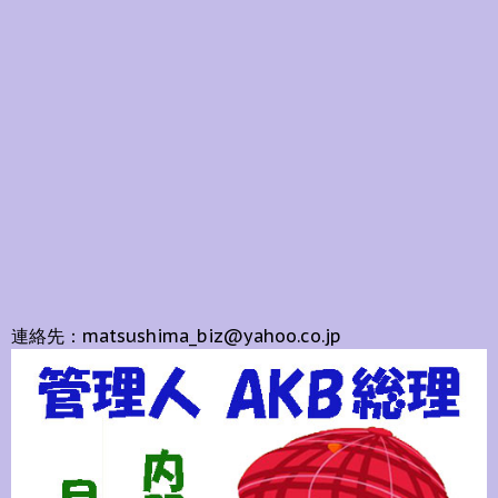
連絡先：matsushima_biz@yahoo.co.jp