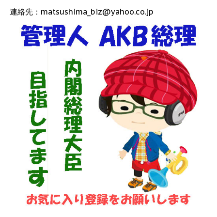
連絡先：matsushima_biz@yahoo.co.jp