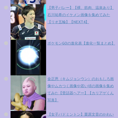
【男子バレー】【裸、筋肉、温泉あり】
石川祐希のイケメン画像を集めてみた
【リオ五輪】【NEXT4】
ポケモンGOの進化表【進化一覧まとめ】
金正恩（キムジョンウン）のおもしろ画
像やムカつく画像や若い頃の画像を集め
てみた【受話器ヘアー】【カリアゲくん
写真】
【女子バドミントン】栗原文音のかわい