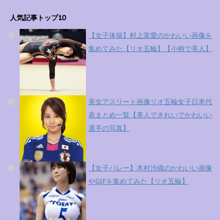
人気記事トップ10
【女子体操】村上茉愛のかわいい画像を
集めてみた【リオ五輪】【小柄で美人】
美女アスリート画像リオ五輪女子日本代
表まとめ一覧【美人できれいでかわいい
選手の写真】
【女子バレー】木村沙織のかわいい画像
やGIFを集めてみた【リオ五輪】