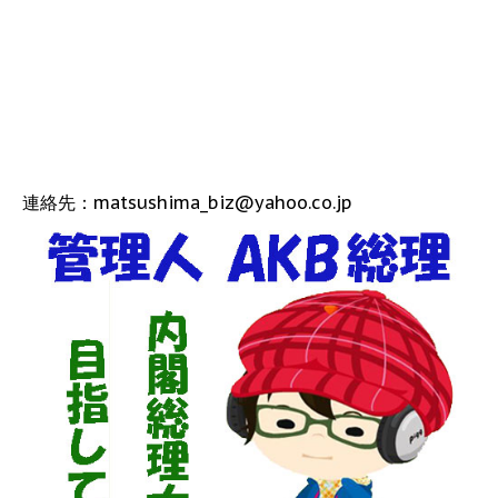
連絡先：matsushima_biz@yahoo.co.jp