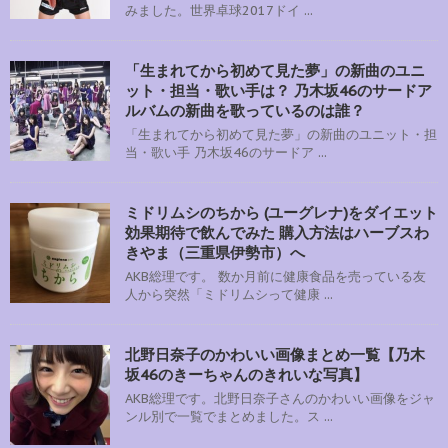
みました。世界卓球2017ドイ ...
「生まれてから初めて見た夢」の新曲のユニ
ット・担当・歌い手は？ 乃木坂46のサードア
ルバムの新曲を歌っているのは誰？
「生まれてから初めて見た夢」の新曲のユニット・担
当・歌い手 乃木坂46のサードア ...
ミドリムシのちから (ユーグレナ)をダイエット
効果期待で飲んでみた 購入方法はハーブスわ
きやま（三重県伊勢市）へ
AKB総理です。 数か月前に健康食品を売っている友
人から突然「ミドリムシって健康 ...
北野日奈子のかわいい画像まとめ一覧【乃木
坂46のきーちゃんのきれいな写真】
AKB総理です。北野日奈子さんのかわいい画像をジャ
ンル別で一覧でまとめました。ス ...