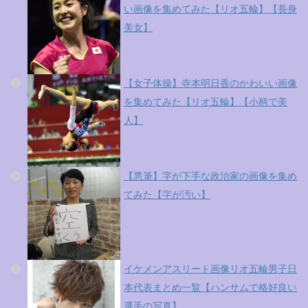
い画像を集めてみた【リオ五輪】【長身
美女】
【女子体操】寺本明日香のかわいい画像
を集めてみた【リオ五輪】【小柄で美
人】
【悪筆】字が下手な政治家の画像を集め
てみた【字が汚い】
イケメンアスリート画像リオ五輪男子日
本代表まとめ一覧【ハンサムで格好良い
選手の写真】