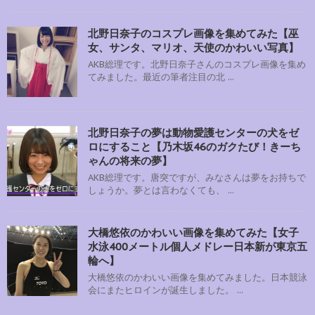
北野日奈子のコスプレ画像を集めてみた【巫
女、サンタ、マリオ、天使のかわいい写真】
AKB総理です。北野日奈子さんのコスプレ画像を集め
てみました。最近の筆者注目の北 ...
北野日奈子の夢は動物愛護センターの犬をゼ
ロにすること【乃木坂46のガクたび！きーち
ゃんの将来の夢】
AKB総理です。唐突ですが、みなさんは夢をお持ちで
しょうか。夢とは言わなくても、 ...
大橋悠依のかわいい画像を集めてみた【女子
水泳400メートル個人メドレー日本新が東京五
輪へ】
大橋悠依のかわいい画像を集めてみました。日本競泳
会にまたヒロインが誕生しました。 ...