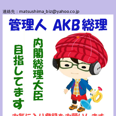
連絡先：matsushima_biz@yahoo.co.jp