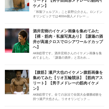
リート】【男子自由形メドレーの筋肉イ
ケメン】
「和製フェルプス」こと萩野公介さん。ロンドン
オリンピックでは400m個人メドレー ...
酒井宏樹のイケメン画像を集めてみた
【裸・筋肉・私服写真あり】【謙遜の酒
井が高速クロスでロシアワールドカップ
へ】
AKB総理です。酒井宏樹さんのイケメン画像を集
めてました。「謙遜の酒井」と言われ ...
【腹筋】瀬戸大也のイケメン腹筋画像を
集めてみた【リオ五輪競泳】【筋肉アス
リート】【男子メドレーの筋肉イケメ
ン】
AKB総理です。全ての泳法で全国大会優勝経験を
持つ瀬戸大也さん。リオオリンピック ...