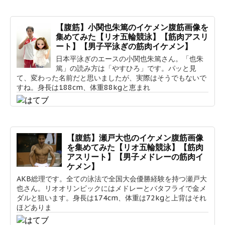
【腹筋】小関也朱篤のイケメン腹筋画像を
集めてみた【リオ五輪競泳】【筋肉アスリ
ート】【男子平泳ぎの筋肉イケメン】
日本平泳ぎのエースの小関也朱篤さん。「也朱
篤」の読み方は「やすひろ」です。パッと見
て、変わった名前だと思いましたが、実際はそうでもないで
すね。身長は188cm、体重88kgと恵まれ
【腹筋】瀬戸大也のイケメン腹筋画像
を集めてみた【リオ五輪競泳】【筋肉
アスリート】【男子メドレーの筋肉イ
ケメン】
AKB総理です。全ての泳法で全国大会優勝経験を持つ瀬戸大
也さん。リオオリンピックにはメドレーとバタフライで金メ
ダルと狙います。身長は174cm、体重は72kgと上背はそれ
ほどありま