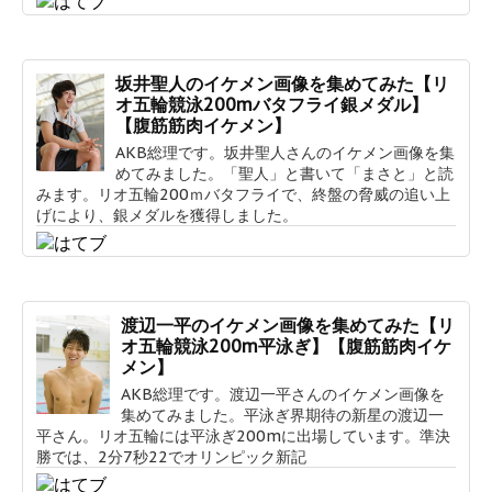
坂井聖人のイケメン画像を集めてみた【リ
オ五輪競泳200mバタフライ銀メダル】
【腹筋筋肉イケメン】
AKB総理です。坂井聖人さんのイケメン画像を集
めてみました。「聖人」と書いて「まさと」と読
みます。リオ五輪200ｍバタフライで、終盤の脅威の追い上
げにより、銀メダルを獲得しました。
渡辺一平のイケメン画像を集めてみた【リ
オ五輪競泳200m平泳ぎ】【腹筋筋肉イケ
メン】
AKB総理です。渡辺一平さんのイケメン画像を
集めてみました。平泳ぎ界期待の新星の渡辺一
平さん。リオ五輪には平泳ぎ200mに出場しています。準決
勝では、2分7秒22でオリンピック新記