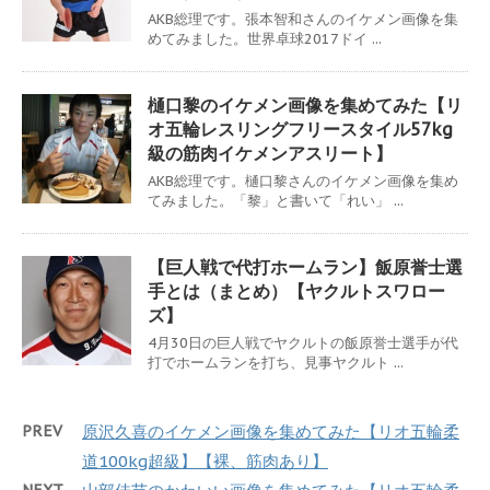
AKB総理です。張本智和さんのイケメン画像を集
めてみました。世界卓球2017ドイ ...
樋口黎のイケメン画像を集めてみた【リ
オ五輪レスリングフリースタイル57kg
級の筋肉イケメンアスリート】
AKB総理です。樋口黎さんのイケメン画像を集め
てみました。「黎」と書いて「れい」 ...
【巨人戦で代打ホームラン】飯原誉士選
手とは（まとめ）【ヤクルトスワロー
ズ】
4月30日の巨人戦でヤクルトの飯原誉士選手が代
打でホームランを打ち、見事ヤクルト ...
PREV
原沢久喜のイケメン画像を集めてみた【リオ五輪柔
道100kg超級】【裸、筋肉あり】
NEXT