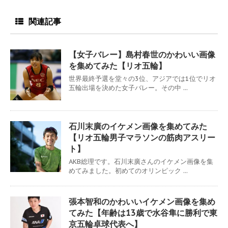
関連記事
【女子バレー】島村春世のかわいい画像
を集めてみた【リオ五輪】
世界最終予選を堂々の3位、アジアでは1位でリオ
五輪出場を決めた女子バレー。その中 ...
石川末廣のイケメン画像を集めてみた
【リオ五輪男子マラソンの筋肉アスリー
ト】
AKB総理です。石川末廣さんのイケメン画像を集
めてみました。初めてのオリンピック ...
張本智和のかわいいイケメン画像を集め
てみた【年齢は13歳で水谷隼に勝利で東
京五輪卓球代表へ】