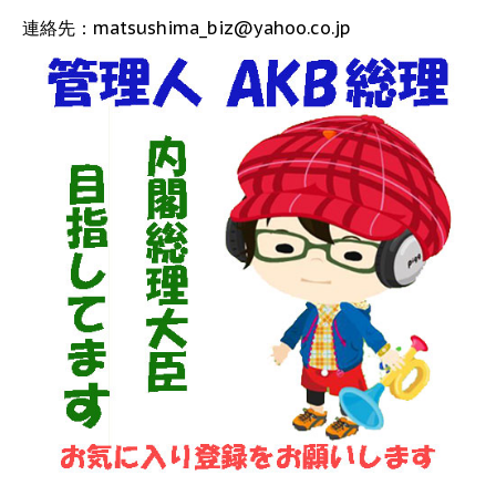
連絡先：matsushima_biz@yahoo.co.jp