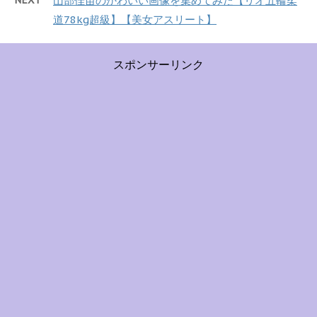
山部佳苗のかわいい画像を集めてみた【リオ五輪柔
道78kg超級】【美女アスリート】
スポンサーリンク