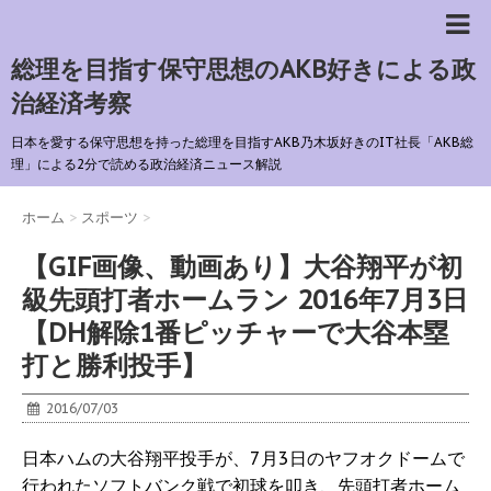
総理を目指す保守思想のAKB好きによる政
治経済考察
日本を愛する保守思想を持った総理を目指すAKB乃木坂好きのIT社長「AKB総
理」による2分で読める政治経済ニュース解説
ホーム
>
スポーツ
>
【GIF画像、動画あり】大谷翔平が初
級先頭打者ホームラン 2016年7月3日
【DH解除1番ピッチャーで大谷本塁
打と勝利投手】
2016/07/03
日本ハムの大谷翔平投手が、7月3日のヤフオクドームで
行われたソフトバンク戦で初球を叩き、先頭打者ホーム