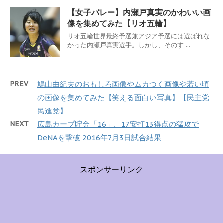
【女子バレー】内瀬戸真実のかわいい画
像を集めてみた【リオ五輪】
リオ五輪世界最終予選兼アジア予選には選ばれな
かった内瀬戸真実選手。しかし、そのす ...
PREV
鳩山由紀夫のおもしろ画像やムカつく画像や若い頃
の画像を集めてみた【笑える面白い写真】【民主党
民進党】
NEXT
広島カープ貯金「16」、17安打13得点の猛攻で
DeNAを撃破 2016年7月3日試合結果
スポンサーリンク