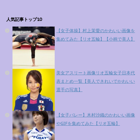
人気記事トップ10
【女子体操】村上茉愛のかわいい画像を
集めてみた【リオ五輪】【小柄で美人】
美女アスリート画像リオ五輪女子日本代
表まとめ一覧【美人できれいでかわいい
選手の写真】
【女子バレー】木村沙織のかわいい画像
やGIFを集めてみた【リオ五輪】