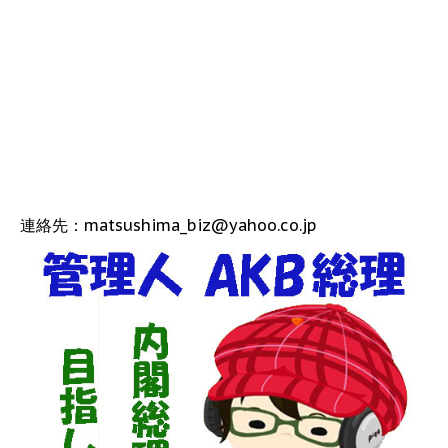
連絡先：matsushima_biz@yahoo.co.jp