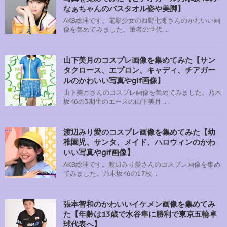
なぁちゃんのバスタオル姿や美脚】
AKB総理です。電影少女の西野七瀬さんのかわいい画
像を集めてみました。筆者の世代 ...
山下美月のコスプレ画像を集めてみた【サン
タクロース、エプロン、キャディ、チアガー
ルのかわいい写真やgif画像】
山下美月さんのコスプレ画像を集めてみました。乃木
坂46の3期生のエースの山下美月 ...
渡辺みり愛のコスプレ画像を集めてみた【幼
稚園児、サンタ、メイド、ハロウィンのかわ
いい写真やgif画像】
AKB総理です。渡辺みり愛さんのコスプレ画像を集め
てみました。乃木坂46の17枚 ...
張本智和のかわいいイケメン画像を集めてみ
た【年齢は13歳で水谷隼に勝利で東京五輪卓
球代表へ】