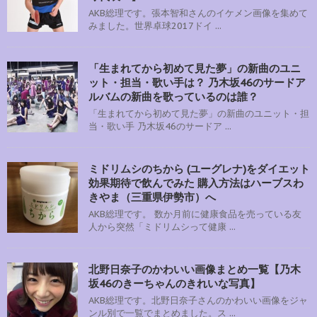
AKB総理です。張本智和さんのイケメン画像を集めて
みました。世界卓球2017ドイ ...
「生まれてから初めて見た夢」の新曲のユニ
ット・担当・歌い手は？ 乃木坂46のサードア
ルバムの新曲を歌っているのは誰？
「生まれてから初めて見た夢」の新曲のユニット・担
当・歌い手 乃木坂46のサードア ...
ミドリムシのちから (ユーグレナ)をダイエット
効果期待で飲んでみた 購入方法はハーブスわ
きやま（三重県伊勢市）へ
AKB総理です。 数か月前に健康食品を売っている友
人から突然「ミドリムシって健康 ...
北野日奈子のかわいい画像まとめ一覧【乃木
坂46のきーちゃんのきれいな写真】
AKB総理です。北野日奈子さんのかわいい画像をジャ
ンル別で一覧でまとめました。ス ...