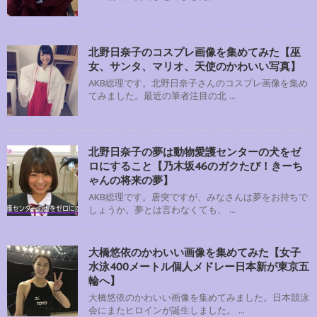
北野日奈子のコスプレ画像を集めてみた【巫
女、サンタ、マリオ、天使のかわいい写真】
AKB総理です。北野日奈子さんのコスプレ画像を集め
てみました。最近の筆者注目の北 ...
北野日奈子の夢は動物愛護センターの犬をゼ
ロにすること【乃木坂46のガクたび！きーち
ゃんの将来の夢】
AKB総理です。唐突ですが、みなさんは夢をお持ちで
しょうか。夢とは言わなくても、 ...
大橋悠依のかわいい画像を集めてみた【女子
水泳400メートル個人メドレー日本新が東京五
輪へ】
大橋悠依のかわいい画像を集めてみました。日本競泳
会にまたヒロインが誕生しました。 ...