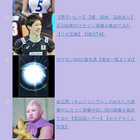
【男子バレー】【裸、筋肉、温泉あり】
石川祐希のイケメン画像を集めてみた
【リオ五輪】【NEXT4】
ポケモンGOの進化表【進化一覧まとめ】
金正恩（キムジョンウン）のおもしろ画
像やムカつく画像や若い頃の画像を集め
てみた【受話器ヘアー】【カリアゲくん
写真】