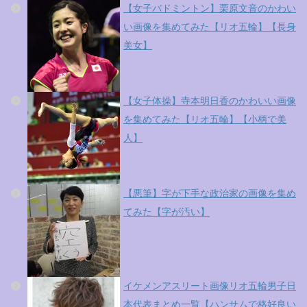
【女子バドミントン】栗原文音のかわい
い画像を集めてみた【リオ五輪】【長身
美女】
【女子体操】寺本明日香のかわいい画像
を集めてみた【リオ五輪】【小柄で美
人】
【悪筆】字が下手な政治家の画像を集め
てみた【字が汚い】
イケメンアスリート画像リオ五輪男子日
本代表まとめ一覧【ハンサムで格好良い