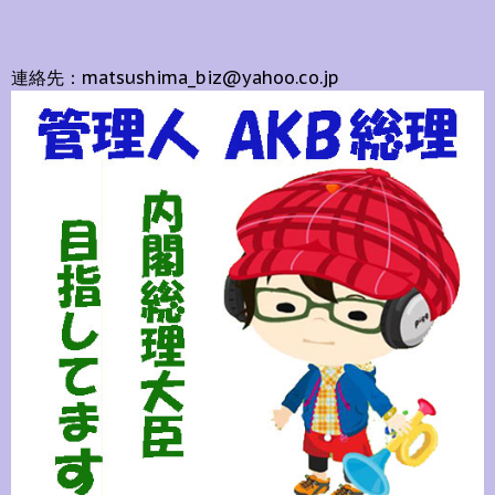
連絡先：matsushima_biz@yahoo.co.jp